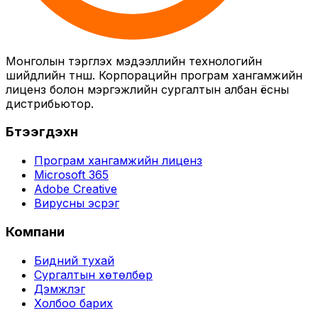
Монголын тэргүүлэх мэдээллийн технологийн
шийдлийн түнш. Корпорацийн програм хангамжийн
лиценз болон мэргэжлийн сургалтын албан ёсны
дистрибьютор.
Бүтээгдэхүүн
Програм хангамжийн лиценз
Microsoft 365
Adobe Creative
Вирусны эсрэг
Компани
Бидний тухай
Сургалтын хөтөлбөр
Дэмжлэг
Холбоо барих