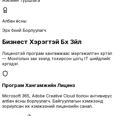
Жилийн Туршлага
Албан ёсны
Эрх бүхий Борлуулагч
Бизнест Хэрэгтэй Бүх Зүйл
Лицензтэй програм хангамжаас мэргэжилтэн хүртэл
— Монголын зах зээлд тохирсон цогц IT шийдлийг
хүргэдэг.
Програм Хангамжийн Лиценз
Microsoft 365, Adobe Creative Cloud болон антивирус
албан ёсны борлуулагч. Байгууллагын хэмжээнд
зориулсан их хэмжээний лицензийн санал.