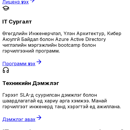
Лиценз үзэх
IT Сургалт
Өгөгдлийн Инженерчлэл, Үүлэн Архитектур, Кибер
Аюулгүй Байдал болон Azure Active Directory
чиглэлийн мэргэжлийн bootcamp болон
гэрчилгээний программ.
Программ үзэх
Техникийн Дэмжлэг
Гэрээт SLA-д суурилсан дэмжлэг болон
шаардлагатай үед хариу арга хэмжээ. Манай
гэрчилгээт инженерүүд танд хэрэгтэй үед ажиллана.
Дэмжлэг авах