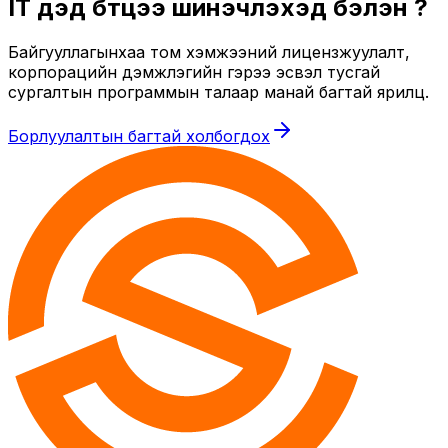
IT дэд бүтцээ шинэчлэхэд бэлэн үү?
Байгууллагынхаа том хэмжээний лицензжуулалт,
корпорацийн дэмжлэгийн гэрээ эсвэл тусгай
сургалтын программын талаар манай багтай ярилц.
Борлуулалтын багтай холбогдох