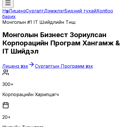
Нүүр
Лиценз
Сургалт
Дэмжлэг
Бидний тухай
Холбоо
барих
Монголын #1 IT Шийдлийн Түнш
Монголын Бизнест Зориулсан
Корпорацийн Програм Хангамж &
IT Шийдэл
Лиценз үзэх
Сургалтын Программ үзэх
300+
Корпорацийн Харилцагч
20+