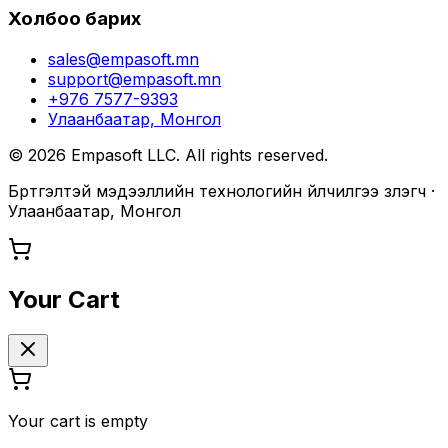
Холбоо барих
sales@empasoft.mn
support@empasoft.mn
+976 7577-9393
Улаанбаатар, Монгол
©
2026
Empasoft LLC. All rights reserved.
Бүртгэлтэй мэдээллийн технологийн үйлчилгээ үзүүлэгч ·
Улаанбаатар, Монгол
Your Cart
Your cart is empty