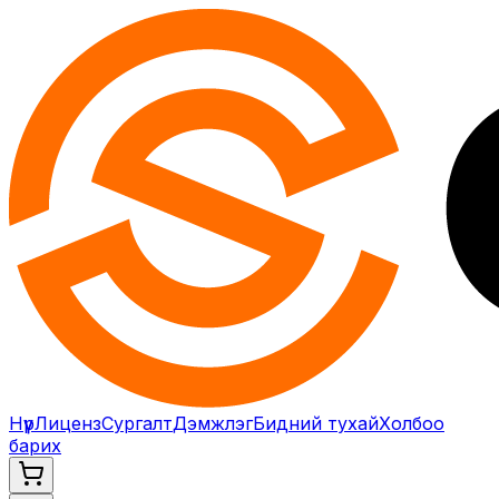
Нүүр
Лиценз
Сургалт
Дэмжлэг
Бидний тухай
Холбоо
барих