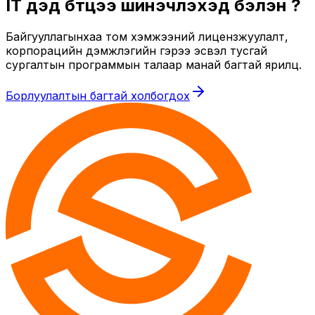
IT дэд бүтцээ шинэчлэхэд бэлэн үү?
Байгууллагынхаа том хэмжээний лицензжуулалт,
корпорацийн дэмжлэгийн гэрээ эсвэл тусгай
сургалтын программын талаар манай багтай ярилц.
Борлуулалтын багтай холбогдох