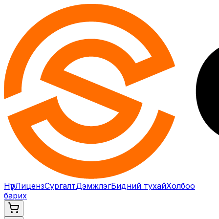
Нүүр
Лиценз
Сургалт
Дэмжлэг
Бидний тухай
Холбоо
барих