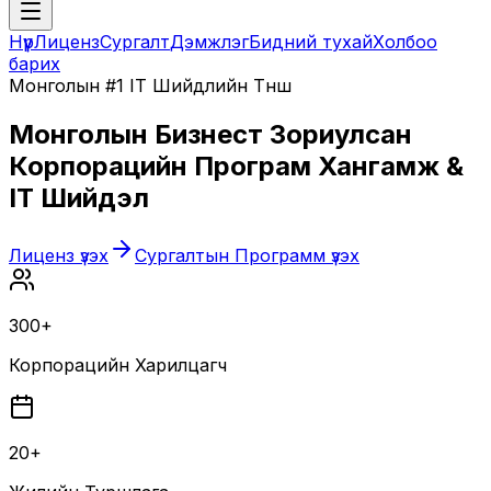
Нүүр
Лиценз
Сургалт
Дэмжлэг
Бидний тухай
Холбоо
барих
Монголын #1 IT Шийдлийн Түнш
Монголын Бизнест Зориулсан
Корпорацийн Програм Хангамж &
IT Шийдэл
Лиценз үзэх
Сургалтын Программ үзэх
300+
Корпорацийн Харилцагч
20+