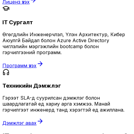
Лиценз үзэх
IT Сургалт
Өгөгдлийн Инженерчлэл, Үүлэн Архитектур, Кибер
Аюулгүй Байдал болон Azure Active Directory
чиглэлийн мэргэжлийн bootcamp болон
гэрчилгээний программ.
Программ үзэх
Техникийн Дэмжлэг
Гэрээт SLA-д суурилсан дэмжлэг болон
шаардлагатай үед хариу арга хэмжээ. Манай
гэрчилгээт инженерүүд танд хэрэгтэй үед ажиллана.
Дэмжлэг авах