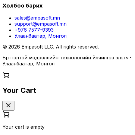
Холбоо барих
sales@empasoft.mn
support@empasoft.mn
+976 7577-9393
Улаанбаатар, Монгол
©
2026
Empasoft LLC. All rights reserved.
Бүртгэлтэй мэдээллийн технологийн үйлчилгээ үзүүлэгч ·
Улаанбаатар, Монгол
Your Cart
Your cart is empty