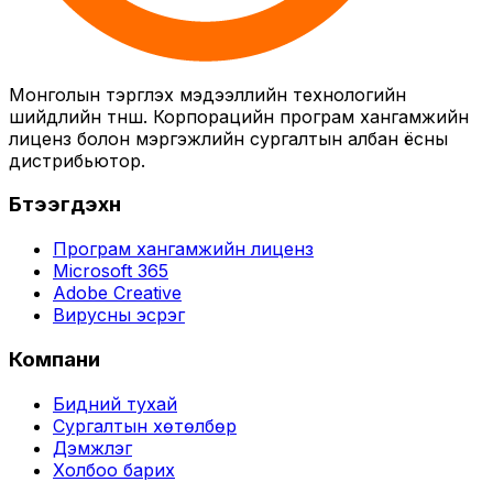
Монголын тэргүүлэх мэдээллийн технологийн
шийдлийн түнш. Корпорацийн програм хангамжийн
лиценз болон мэргэжлийн сургалтын албан ёсны
дистрибьютор.
Бүтээгдэхүүн
Програм хангамжийн лиценз
Microsoft 365
Adobe Creative
Вирусны эсрэг
Компани
Бидний тухай
Сургалтын хөтөлбөр
Дэмжлэг
Холбоо барих