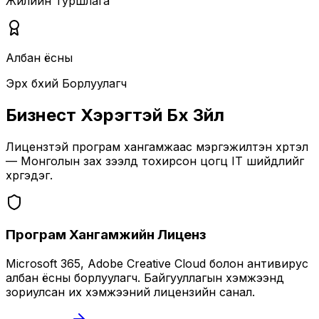
Жилийн Туршлага
Албан ёсны
Эрх бүхий Борлуулагч
Бизнест Хэрэгтэй Бүх Зүйл
Лицензтэй програм хангамжаас мэргэжилтэн хүртэл
— Монголын зах зээлд тохирсон цогц IT шийдлийг
хүргэдэг.
Програм Хангамжийн Лиценз
Microsoft 365, Adobe Creative Cloud болон антивирус
албан ёсны борлуулагч. Байгууллагын хэмжээнд
зориулсан их хэмжээний лицензийн санал.