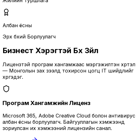
Жилийн Туршлага
Албан ёсны
Эрх бүхий Борлуулагч
Бизнест Хэрэгтэй Бүх Зүйл
Лицензтэй програм хангамжаас мэргэжилтэн хүртэл
— Монголын зах зээлд тохирсон цогц IT шийдлийг
хүргэдэг.
Програм Хангамжийн Лиценз
Microsoft 365, Adobe Creative Cloud болон антивирус
албан ёсны борлуулагч. Байгууллагын хэмжээнд
зориулсан их хэмжээний лицензийн санал.