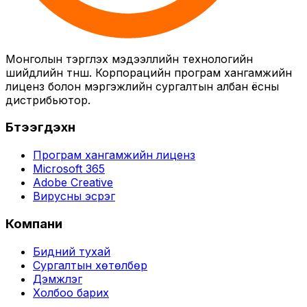
Монголын тэргүүлэх мэдээллийн технологийн
шийдлийн түнш. Корпорацийн програм хангамжийн
лиценз болон мэргэжлийн сургалтын албан ёсны
дистрибьютор.
Бүтээгдэхүүн
Програм хангамжийн лиценз
Microsoft 365
Adobe Creative
Вирусны эсрэг
Компани
Бидний тухай
Сургалтын хөтөлбөр
Дэмжлэг
Холбоо барих