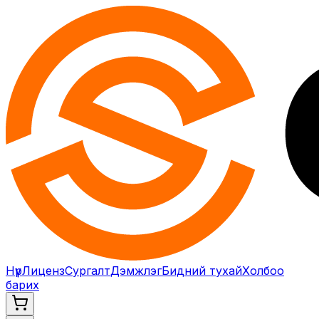
Нүүр
Лиценз
Сургалт
Дэмжлэг
Бидний тухай
Холбоо
барих