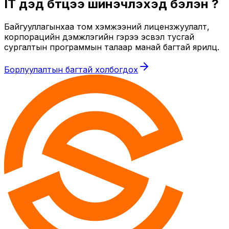
IT дэд бүтцээ шинэчлэхэд бэлэн үү?
Байгууллагынхаа том хэмжээний лицензжуулалт,
корпорацийн дэмжлэгийн гэрээ эсвэл тусгай
сургалтын программын талаар манай багтай ярилц.
Борлуулалтын багтай холбогдох