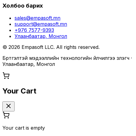
Холбоо барих
sales@empasoft.mn
support@empasoft.mn
+976 7577-9393
Улаанбаатар, Монгол
©
2026
Empasoft LLC. All rights reserved.
Бүртгэлтэй мэдээллийн технологийн үйлчилгээ үзүүлэгч ·
Улаанбаатар, Монгол
Your Cart
Your cart is empty