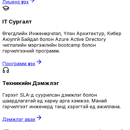
Лиценз үзэх
IT Сургалт
Өгөгдлийн Инженерчлэл, Үүлэн Архитектур, Кибер
Аюулгүй Байдал болон Azure Active Directory
чиглэлийн мэргэжлийн bootcamp болон
гэрчилгээний программ.
Программ үзэх
Техникийн Дэмжлэг
Гэрээт SLA-д суурилсан дэмжлэг болон
шаардлагатай үед хариу арга хэмжээ. Манай
гэрчилгээт инженерүүд танд хэрэгтэй үед ажиллана.
Дэмжлэг авах