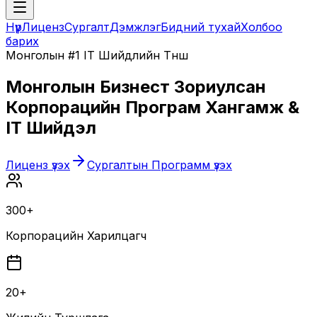
Нүүр
Лиценз
Сургалт
Дэмжлэг
Бидний тухай
Холбоо
барих
Монголын #1 IT Шийдлийн Түнш
Монголын Бизнест Зориулсан
Корпорацийн Програм Хангамж &
IT Шийдэл
Лиценз үзэх
Сургалтын Программ үзэх
300+
Корпорацийн Харилцагч
20+