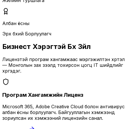
Жилийн Туршлага
Албан ёсны
Эрх бүхий Борлуулагч
Бизнест Хэрэгтэй Бүх Зүйл
Лицензтэй програм хангамжаас мэргэжилтэн хүртэл
— Монголын зах зээлд тохирсон цогц IT шийдлийг
хүргэдэг.
Програм Хангамжийн Лиценз
Microsoft 365, Adobe Creative Cloud болон антивирус
албан ёсны борлуулагч. Байгууллагын хэмжээнд
зориулсан их хэмжээний лицензийн санал.