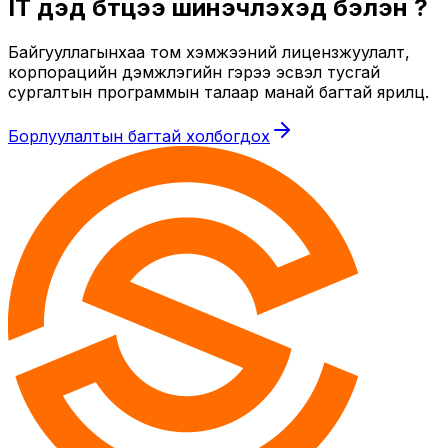
IT дэд бүтцээ шинэчлэхэд бэлэн үү?
Байгууллагынхаа том хэмжээний лицензжуулалт,
корпорацийн дэмжлэгийн гэрээ эсвэл тусгай
сургалтын программын талаар манай багтай ярилц.
Борлуулалтын багтай холбогдох