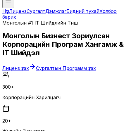
Нүүр
Лиценз
Сургалт
Дэмжлэг
Бидний тухай
Холбоо
барих
Монголын #1 IT Шийдлийн Түнш
Монголын Бизнест Зориулсан
Корпорацийн Програм Хангамж &
IT Шийдэл
Лиценз үзэх
Сургалтын Программ үзэх
300+
Корпорацийн Харилцагч
20+