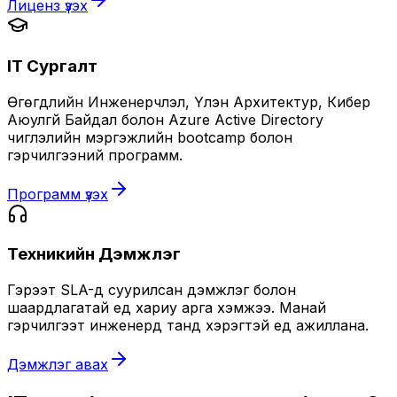
Лиценз үзэх
IT Сургалт
Өгөгдлийн Инженерчлэл, Үүлэн Архитектур, Кибер
Аюулгүй Байдал болон Azure Active Directory
чиглэлийн мэргэжлийн bootcamp болон
гэрчилгээний программ.
Программ үзэх
Техникийн Дэмжлэг
Гэрээт SLA-д суурилсан дэмжлэг болон
шаардлагатай үед хариу арга хэмжээ. Манай
гэрчилгээт инженерүүд танд хэрэгтэй үед ажиллана.
Дэмжлэг авах