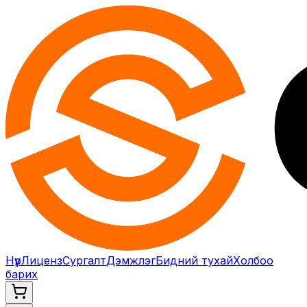
Нүүр
Лиценз
Сургалт
Дэмжлэг
Бидний тухай
Холбоо
барих