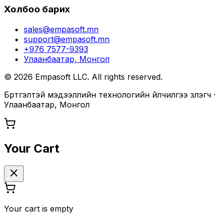
Холбоо барих
sales@empasoft.mn
support@empasoft.mn
+976 7577-9393
Улаанбаатар, Монгол
©
2026
Empasoft LLC. All rights reserved.
Бүртгэлтэй мэдээллийн технологийн үйлчилгээ үзүүлэгч ·
Улаанбаатар, Монгол
Your Cart
Your cart is empty