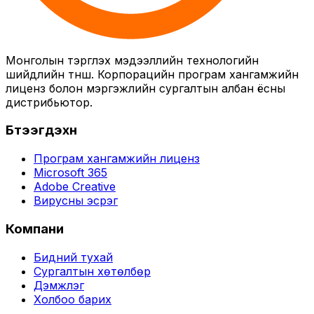
Монголын тэргүүлэх мэдээллийн технологийн
шийдлийн түнш. Корпорацийн програм хангамжийн
лиценз болон мэргэжлийн сургалтын албан ёсны
дистрибьютор.
Бүтээгдэхүүн
Програм хангамжийн лиценз
Microsoft 365
Adobe Creative
Вирусны эсрэг
Компани
Бидний тухай
Сургалтын хөтөлбөр
Дэмжлэг
Холбоо барих