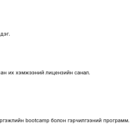
дэг.
лсан их хэмжээний лицензийн санал.
мэргэжлийн bootcamp болон гэрчилгээний программ.