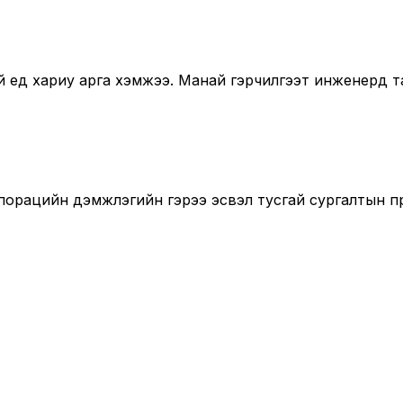
ед хариу арга хэмжээ. Манай гэрчилгээт инженерүүд т
порацийн дэмжлэгийн гэрээ эсвэл тусгай сургалтын п