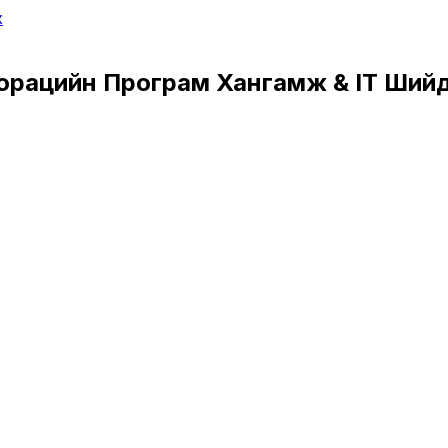
х
орацийн Програм Хангамж & IT Ший