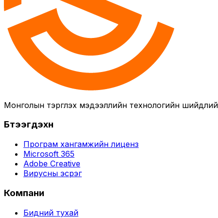
Монголын тэргүүлэх мэдээллийн технологийн шийдли
Бүтээгдэхүүн
Програм хангамжийн лиценз
Microsoft 365
Adobe Creative
Вирусны эсрэг
Компани
Бидний тухай