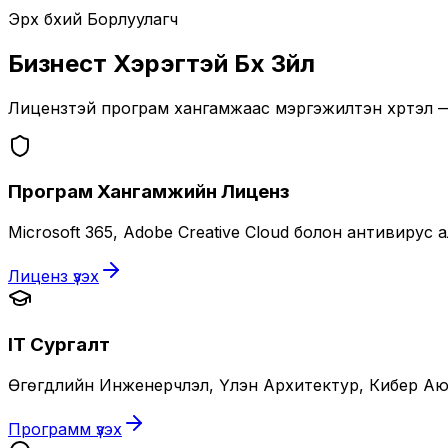
Эрх бүхий Борлуулагч
Бизнест Хэрэгтэй Бүх Зүйл
Лицензтэй програм хангамжаас мэргэжилтэн хүртэл —
Програм Хангамжийн Лиценз
Microsoft 365, Adobe Creative Cloud болон антивиру
Лиценз үзэх
IT Сургалт
Өгөгдлийн Инженерчлэл, Үүлэн Архитектур, Кибер Аюу
Программ үзэх