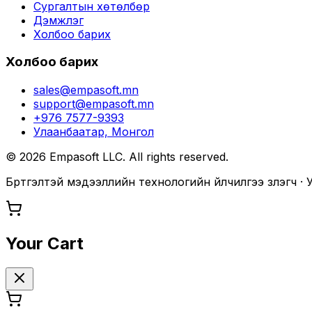
Сургалтын хөтөлбөр
Дэмжлэг
Холбоо барих
Холбоо барих
sales@empasoft.mn
support@empasoft.mn
+976 7577-9393
Улаанбаатар, Монгол
©
2026
Empasoft LLC. All rights reserved.
Бүртгэлтэй мэдээллийн технологийн үйлчилгээ үзүүлэгч 
Your Cart