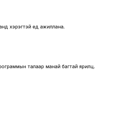
анд хэрэгтэй үед ажиллана.
рограммын талаар манай багтай ярилц.