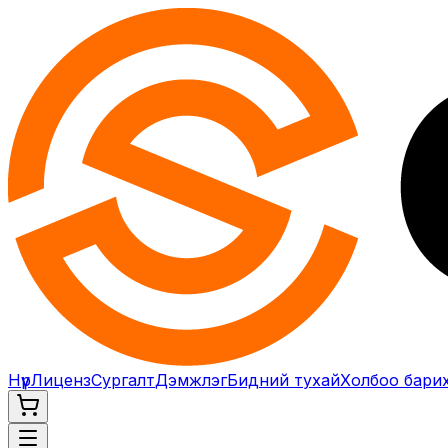
Нүүр
Лиценз
Сургалт
Дэмжлэг
Бидний тухай
Холбоо бари