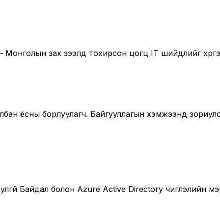
 Монголын зах зээлд тохирсон цогц IT шийдлийг хүргэ
с албан ёсны борлуулагч. Байгууллагын хэмжээнд зориу
лгүй Байдал болон Azure Active Directory чиглэлийн 