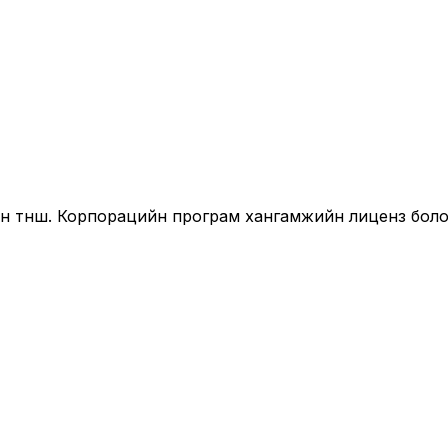
йн түнш. Корпорацийн програм хангамжийн лиценз бол