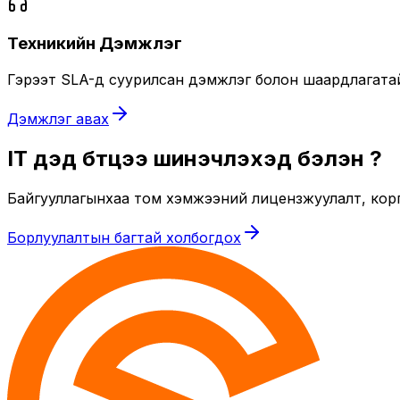
Техникийн Дэмжлэг
Гэрээт SLA-д суурилсан дэмжлэг болон шаардлагатай ү
Дэмжлэг авах
IT дэд бүтцээ шинэчлэхэд бэлэн үү?
Байгууллагынхаа том хэмжээний лицензжуулалт, кор
Борлуулалтын багтай холбогдох