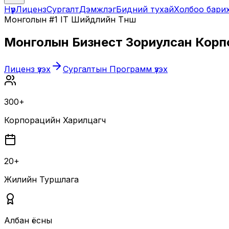
Нүүр
Лиценз
Сургалт
Дэмжлэг
Бидний тухай
Холбоо бари
Монголын #1 IT Шийдлийн Түнш
Монголын Бизнест Зориулсан
Корп
Лиценз үзэх
Сургалтын Программ үзэх
300+
Корпорацийн Харилцагч
20+
Жилийн Туршлага
Албан ёсны