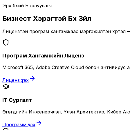
Эрх бүхий Борлуулагч
Бизнест Хэрэгтэй Бүх Зүйл
Лицензтэй програм хангамжаас мэргэжилтэн хүртэл —
Програм Хангамжийн Лиценз
Microsoft 365, Adobe Creative Cloud болон антивиру
Лиценз үзэх
IT Сургалт
Өгөгдлийн Инженерчлэл, Үүлэн Архитектур, Кибер Аюу
Программ үзэх