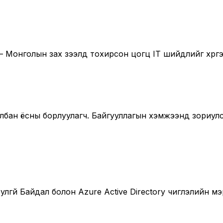
 Монголын зах зээлд тохирсон цогц IT шийдлийг хүргэ
с албан ёсны борлуулагч. Байгууллагын хэмжээнд зориу
лгүй Байдал болон Azure Active Directory чиглэлийн 