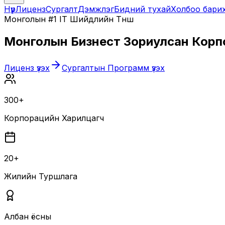
Нүүр
Лиценз
Сургалт
Дэмжлэг
Бидний тухай
Холбоо бари
Монголын #1 IT Шийдлийн Түнш
Монголын Бизнест Зориулсан
Корп
Лиценз үзэх
Сургалтын Программ үзэх
300+
Корпорацийн Харилцагч
20+
Жилийн Туршлага
Албан ёсны