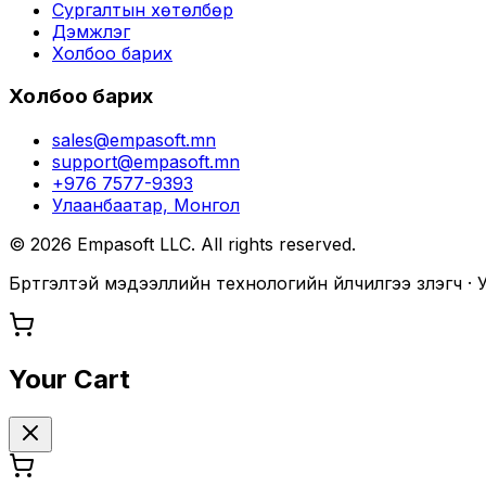
Сургалтын хөтөлбөр
Дэмжлэг
Холбоо барих
Холбоо барих
sales@empasoft.mn
support@empasoft.mn
+976 7577-9393
Улаанбаатар, Монгол
©
2026
Empasoft LLC. All rights reserved.
Бүртгэлтэй мэдээллийн технологийн үйлчилгээ үзүүлэгч 
Your Cart