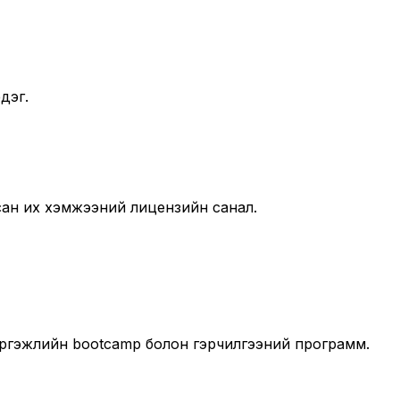
дэг.
лсан их хэмжээний лицензийн санал.
мэргэжлийн bootcamp болон гэрчилгээний программ.