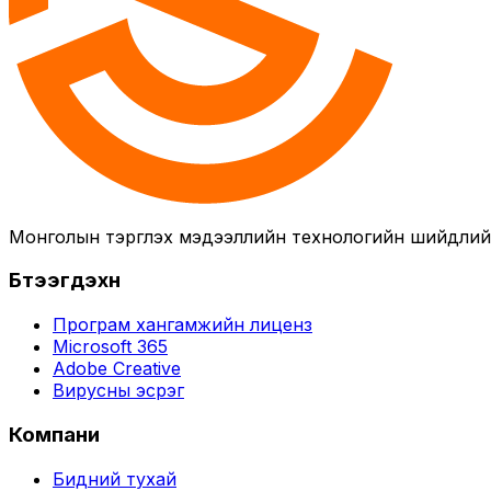
Монголын тэргүүлэх мэдээллийн технологийн шийдли
Бүтээгдэхүүн
Програм хангамжийн лиценз
Microsoft 365
Adobe Creative
Вирусны эсрэг
Компани
Бидний тухай