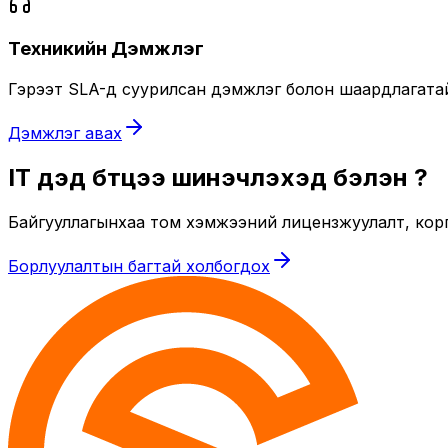
Техникийн Дэмжлэг
Гэрээт SLA-д суурилсан дэмжлэг болон шаардлагатай ү
Дэмжлэг авах
IT дэд бүтцээ шинэчлэхэд бэлэн үү?
Байгууллагынхаа том хэмжээний лицензжуулалт, кор
Борлуулалтын багтай холбогдох