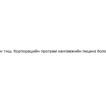
йн түнш. Корпорацийн програм хангамжийн лиценз бол