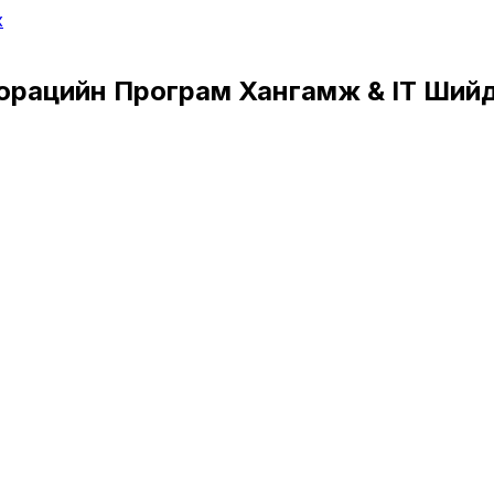
х
орацийн Програм Хангамж & IT Ший