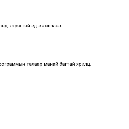
анд хэрэгтэй үед ажиллана.
рограммын талаар манай багтай ярилц.