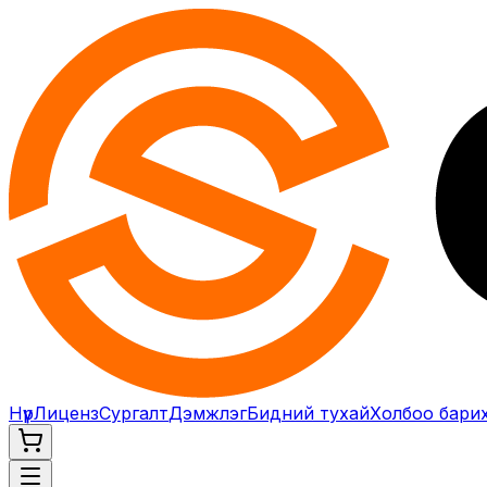
Нүүр
Лиценз
Сургалт
Дэмжлэг
Бидний тухай
Холбоо бари