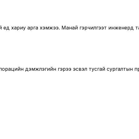
ед хариу арга хэмжээ. Манай гэрчилгээт инженерүүд т
порацийн дэмжлэгийн гэрээ эсвэл тусгай сургалтын п