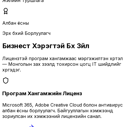
Жилийн Туршлага
Албан ёсны
Эрх бүхий Борлуулагч
Бизнест Хэрэгтэй Бүх Зүйл
Лицензтэй програм хангамжаас мэргэжилтэн хүртэл
— Монголын зах зээлд тохирсон цогц IT шийдлийг
хүргэдэг.
Програм Хангамжийн Лиценз
Microsoft 365, Adobe Creative Cloud болон антивирус
албан ёсны борлуулагч. Байгууллагын хэмжээнд
зориулсан их хэмжээний лицензийн санал.