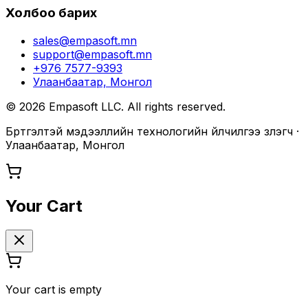
Холбоо барих
sales@empasoft.mn
support@empasoft.mn
+976 7577-9393
Улаанбаатар, Монгол
©
2026
Empasoft LLC. All rights reserved.
Бүртгэлтэй мэдээллийн технологийн үйлчилгээ үзүүлэгч ·
Улаанбаатар, Монгол
Your Cart
Your cart is empty