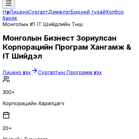
Нүүр
Лиценз
Сургалт
Дэмжлэг
Бидний тухай
Холбоо
барих
Монголын #1 IT Шийдлийн Түнш
Монголын Бизнест Зориулсан
Корпорацийн Програм Хангамж &
IT Шийдэл
Лиценз үзэх
Сургалтын Программ үзэх
300+
Корпорацийн Харилцагч
20+