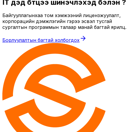
IT дэд бүтцээ шинэчлэхэд бэлэн үү?
Байгууллагынхаа том хэмжээний лицензжуулалт,
корпорацийн дэмжлэгийн гэрээ эсвэл тусгай
сургалтын программын талаар манай багтай ярилц.
Борлуулалтын багтай холбогдох