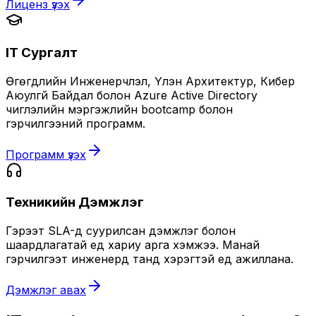
Лиценз үзэх
IT Сургалт
Өгөгдлийн Инженерчлэл, Үүлэн Архитектур, Кибер
Аюулгүй Байдал болон Azure Active Directory
чиглэлийн мэргэжлийн bootcamp болон
гэрчилгээний программ.
Программ үзэх
Техникийн Дэмжлэг
Гэрээт SLA-д суурилсан дэмжлэг болон
шаардлагатай үед хариу арга хэмжээ. Манай
гэрчилгээт инженерүүд танд хэрэгтэй үед ажиллана.
Дэмжлэг авах