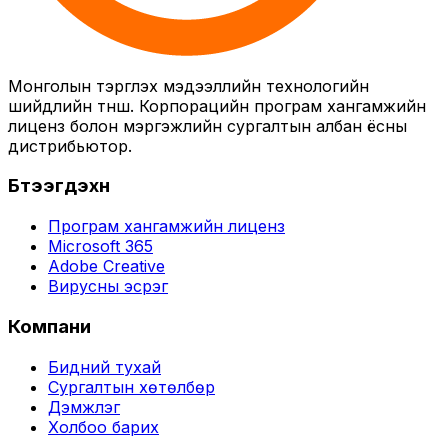
Монголын тэргүүлэх мэдээллийн технологийн
шийдлийн түнш. Корпорацийн програм хангамжийн
лиценз болон мэргэжлийн сургалтын албан ёсны
дистрибьютор.
Бүтээгдэхүүн
Програм хангамжийн лиценз
Microsoft 365
Adobe Creative
Вирусны эсрэг
Компани
Бидний тухай
Сургалтын хөтөлбөр
Дэмжлэг
Холбоо барих