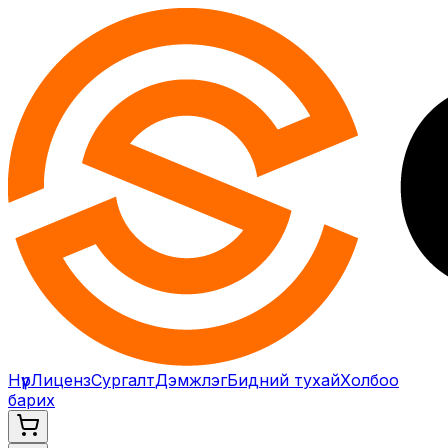
Нүүр
Лиценз
Сургалт
Дэмжлэг
Бидний тухай
Холбоо
барих