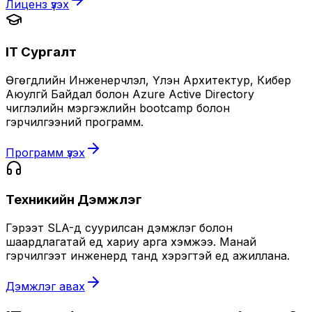
Лиценз үзэх
IT Сургалт
Өгөгдлийн Инженерчлэл, Үүлэн Архитектур, Кибер
Аюулгүй Байдал болон Azure Active Directory
чиглэлийн мэргэжлийн bootcamp болон
гэрчилгээний программ.
Программ үзэх
Техникийн Дэмжлэг
Гэрээт SLA-д суурилсан дэмжлэг болон
шаардлагатай үед хариу арга хэмжээ. Манай
гэрчилгээт инженерүүд танд хэрэгтэй үед ажиллана.
Дэмжлэг авах