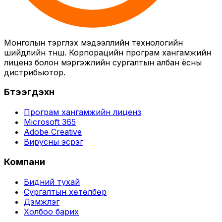
Монголын тэргүүлэх мэдээллийн технологийн
шийдлийн түнш. Корпорацийн програм хангамжийн
лиценз болон мэргэжлийн сургалтын албан ёсны
дистрибьютор.
Бүтээгдэхүүн
Програм хангамжийн лиценз
Microsoft 365
Adobe Creative
Вирусны эсрэг
Компани
Бидний тухай
Сургалтын хөтөлбөр
Дэмжлэг
Холбоо барих