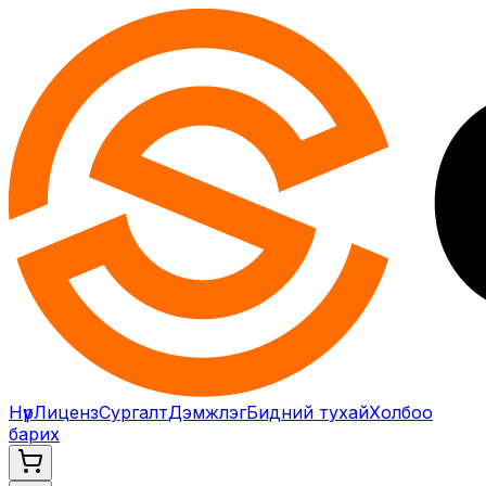
Нүүр
Лиценз
Сургалт
Дэмжлэг
Бидний тухай
Холбоо
барих