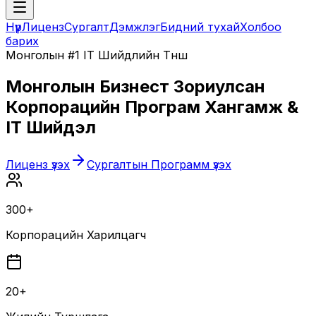
Нүүр
Лиценз
Сургалт
Дэмжлэг
Бидний тухай
Холбоо
барих
Монголын #1 IT Шийдлийн Түнш
Монголын Бизнест Зориулсан
Корпорацийн Програм Хангамж &
IT Шийдэл
Лиценз үзэх
Сургалтын Программ үзэх
300+
Корпорацийн Харилцагч
20+