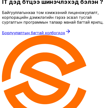
IT дэд бүтцээ шинэчлэхэд бэлэн үү?
Байгууллагынхаа том хэмжээний лицензжуулалт,
корпорацийн дэмжлэгийн гэрээ эсвэл тусгай
сургалтын программын талаар манай багтай ярилц.
Борлуулалтын багтай холбогдох