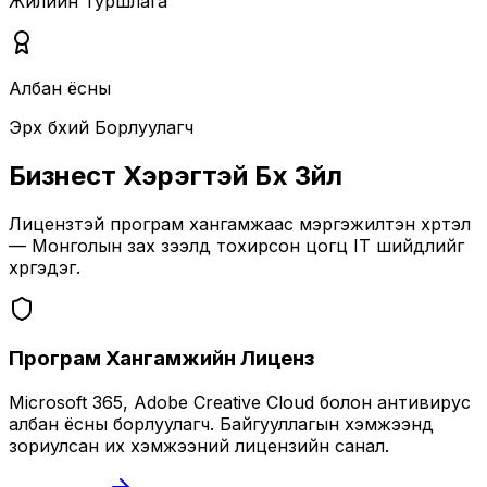
Жилийн Туршлага
Албан ёсны
Эрх бүхий Борлуулагч
Бизнест Хэрэгтэй Бүх Зүйл
Лицензтэй програм хангамжаас мэргэжилтэн хүртэл
— Монголын зах зээлд тохирсон цогц IT шийдлийг
хүргэдэг.
Програм Хангамжийн Лиценз
Microsoft 365, Adobe Creative Cloud болон антивирус
албан ёсны борлуулагч. Байгууллагын хэмжээнд
зориулсан их хэмжээний лицензийн санал.