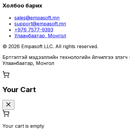
Холбоо барих
sales@empasoft.mn
support@empasoft.mn
+976 7577-9393
Улаанбаатар, Монгол
©
2026
Empasoft LLC. All rights reserved.
Бүртгэлтэй мэдээллийн технологийн үйлчилгээ үзүүлэгч ·
Улаанбаатар, Монгол
Your Cart
Your cart is empty