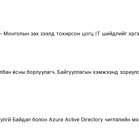
 Монголын зах зээлд тохирсон цогц IT шийдлийг хүргэ
с албан ёсны борлуулагч. Байгууллагын хэмжээнд зориу
лгүй Байдал болон Azure Active Directory чиглэлийн 