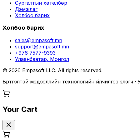
Сургалтын хөтөлбөр
Дэмжлэг
Холбоо барих
Холбоо барих
sales@empasoft.mn
support@empasoft.mn
+976 7577-9393
Улаанбаатар, Монгол
©
2026
Empasoft LLC. All rights reserved.
Бүртгэлтэй мэдээллийн технологийн үйлчилгээ үзүүлэгч 
Your Cart