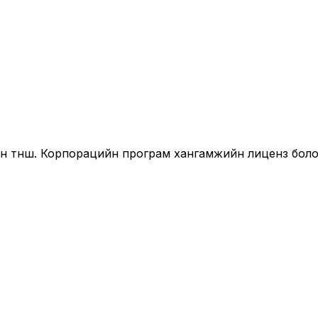
йн түнш. Корпорацийн програм хангамжийн лиценз бол