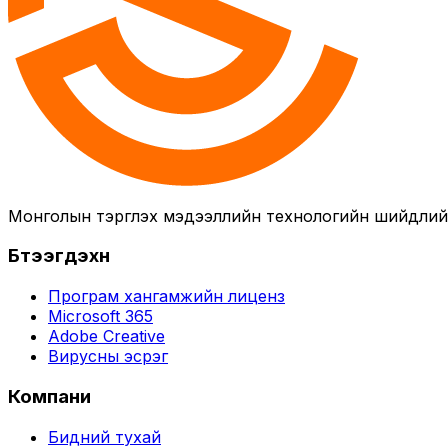
Монголын тэргүүлэх мэдээллийн технологийн шийдли
Бүтээгдэхүүн
Програм хангамжийн лиценз
Microsoft 365
Adobe Creative
Вирусны эсрэг
Компани
Бидний тухай