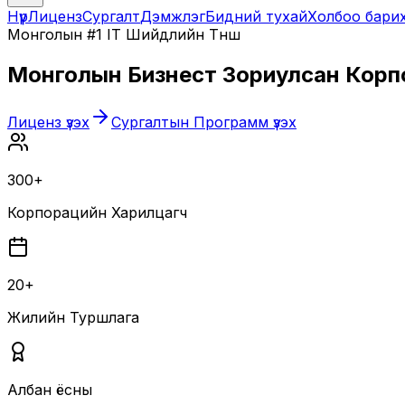
Нүүр
Лиценз
Сургалт
Дэмжлэг
Бидний тухай
Холбоо бари
Монголын #1 IT Шийдлийн Түнш
Монголын Бизнест Зориулсан
Корп
Лиценз үзэх
Сургалтын Программ үзэх
300+
Корпорацийн Харилцагч
20+
Жилийн Туршлага
Албан ёсны