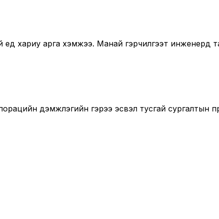
ед хариу арга хэмжээ. Манай гэрчилгээт инженерүүд т
порацийн дэмжлэгийн гэрээ эсвэл тусгай сургалтын п