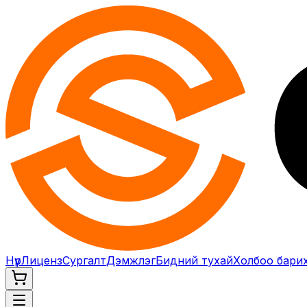
Нүүр
Лиценз
Сургалт
Дэмжлэг
Бидний тухай
Холбоо бари