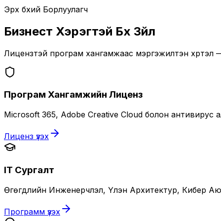
Эрх бүхий Борлуулагч
Бизнест Хэрэгтэй Бүх Зүйл
Лицензтэй програм хангамжаас мэргэжилтэн хүртэл —
Програм Хангамжийн Лиценз
Microsoft 365, Adobe Creative Cloud болон антивиру
Лиценз үзэх
IT Сургалт
Өгөгдлийн Инженерчлэл, Үүлэн Архитектур, Кибер Аюу
Программ үзэх