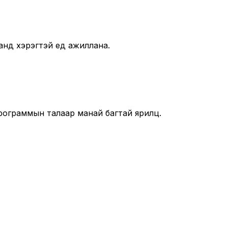
анд хэрэгтэй үед ажиллана.
рограммын талаар манай багтай ярилц.