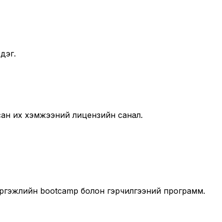
дэг.
лсан их хэмжээний лицензийн санал.
мэргэжлийн bootcamp болон гэрчилгээний программ.