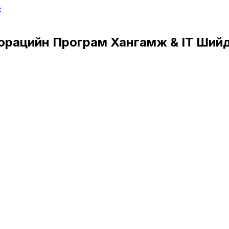
х
орацийн Програм Хангамж & IT Ший