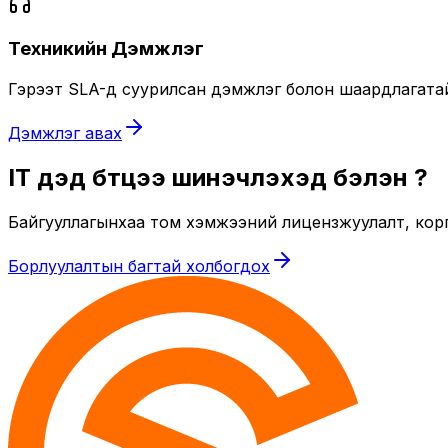
Техникийн Дэмжлэг
Гэрээт SLA-д суурилсан дэмжлэг болон шаардлагатай ү
Дэмжлэг авах
IT дэд бүтцээ шинэчлэхэд бэлэн үү?
Байгууллагынхаа том хэмжээний лицензжуулалт, кор
Борлуулалтын багтай холбогдох