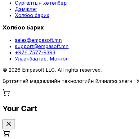
Сургалтын хөтөлбөр
Дэмжлэг
Холбоо барих
Холбоо барих
sales@empasoft.mn
support@empasoft.mn
+976 7577-9393
Улаанбаатар, Монгол
©
2026
Empasoft LLC. All rights reserved.
Бүртгэлтэй мэдээллийн технологийн үйлчилгээ үзүүлэгч 
Your Cart