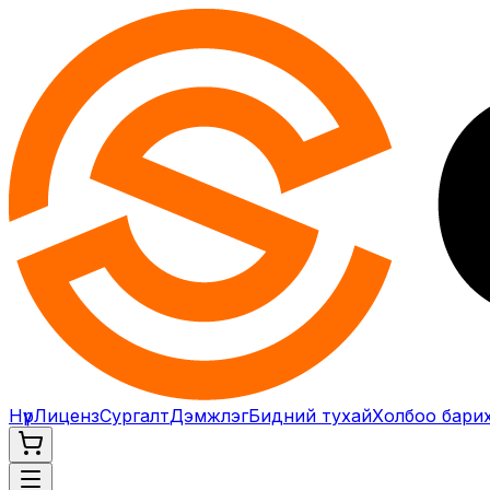
Нүүр
Лиценз
Сургалт
Дэмжлэг
Бидний тухай
Холбоо бари