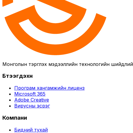
Монголын тэргүүлэх мэдээллийн технологийн шийдли
Бүтээгдэхүүн
Програм хангамжийн лиценз
Microsoft 365
Adobe Creative
Вирусны эсрэг
Компани
Бидний тухай