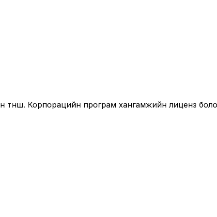
йн түнш. Корпорацийн програм хангамжийн лиценз бол