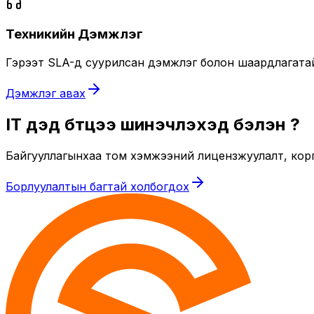
Техникийн Дэмжлэг
Гэрээт SLA-д суурилсан дэмжлэг болон шаардлагатай ү
Дэмжлэг авах
IT дэд бүтцээ шинэчлэхэд бэлэн үү?
Байгууллагынхаа том хэмжээний лицензжуулалт, кор
Борлуулалтын багтай холбогдох