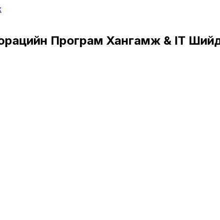
х
орацийн Програм Хангамж & IT Ший