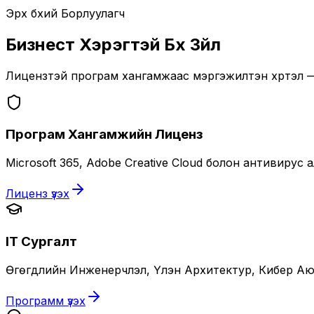
Эрх бүхий Борлуулагч
Бизнест Хэрэгтэй Бүх Зүйл
Лицензтэй програм хангамжаас мэргэжилтэн хүртэл —
Програм Хангамжийн Лиценз
Microsoft 365, Adobe Creative Cloud болон антивиру
Лиценз үзэх
IT Сургалт
Өгөгдлийн Инженерчлэл, Үүлэн Архитектур, Кибер Аюу
Программ үзэх