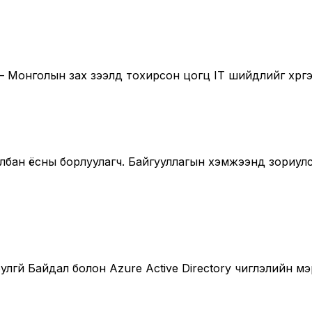
 Монголын зах зээлд тохирсон цогц IT шийдлийг хүргэ
с албан ёсны борлуулагч. Байгууллагын хэмжээнд зориу
лгүй Байдал болон Azure Active Directory чиглэлийн 