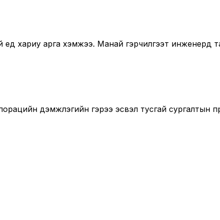
ед хариу арга хэмжээ. Манай гэрчилгээт инженерүүд т
порацийн дэмжлэгийн гэрээ эсвэл тусгай сургалтын п