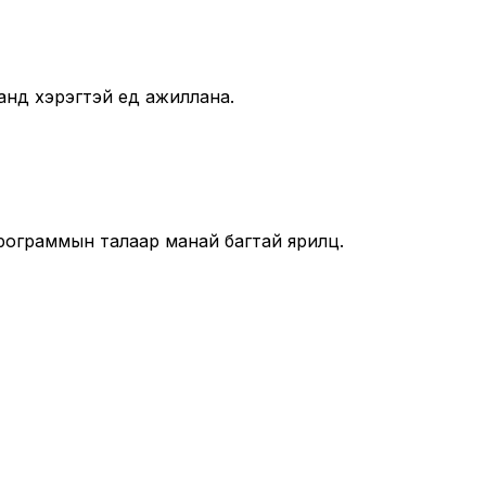
анд хэрэгтэй үед ажиллана.
рограммын талаар манай багтай ярилц.