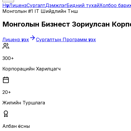
Нүүр
Лиценз
Сургалт
Дэмжлэг
Бидний тухай
Холбоо бари
Монголын #1 IT Шийдлийн Түнш
Монголын Бизнест Зориулсан
Корп
Лиценз үзэх
Сургалтын Программ үзэх
300+
Корпорацийн Харилцагч
20+
Жилийн Туршлага
Албан ёсны