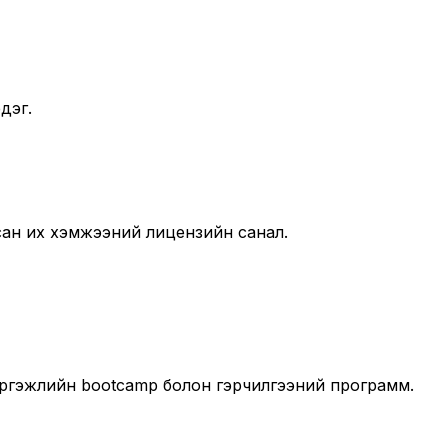
дэг.
лсан их хэмжээний лицензийн санал.
мэргэжлийн bootcamp болон гэрчилгээний программ.