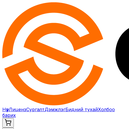
Нүүр
Лиценз
Сургалт
Дэмжлэг
Бидний тухай
Холбоо
барих