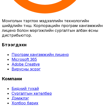
Монголын тэргүүлэх мэдээллийн технологийн
шийдлийн түнш. Корпорацийн програм хангамжийн
лиценз болон мэргэжлийн сургалтын албан ёсны
дистрибьютор.
Бүтээгдэхүүн
Програм хангамжийн лиценз
Microsoft 365
Adobe Creative
Вирусны эсрэг
Компани
Бидний тухай
Сургалтын хөтөлбөр
Дэмжлэг
Холбоо барих