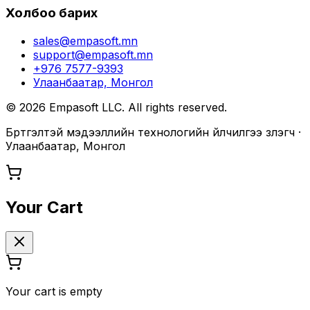
Холбоо барих
sales@empasoft.mn
support@empasoft.mn
+976 7577-9393
Улаанбаатар, Монгол
©
2026
Empasoft LLC. All rights reserved.
Бүртгэлтэй мэдээллийн технологийн үйлчилгээ үзүүлэгч ·
Улаанбаатар, Монгол
Your Cart
Your cart is empty