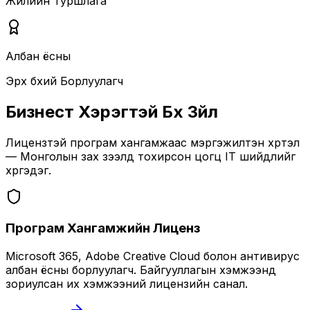
Жилийн Туршлага
Албан ёсны
Эрх бүхий Борлуулагч
Бизнест Хэрэгтэй Бүх Зүйл
Лицензтэй програм хангамжаас мэргэжилтэн хүртэл
— Монголын зах зээлд тохирсон цогц IT шийдлийг
хүргэдэг.
Програм Хангамжийн Лиценз
Microsoft 365, Adobe Creative Cloud болон антивирус
албан ёсны борлуулагч. Байгууллагын хэмжээнд
зориулсан их хэмжээний лицензийн санал.