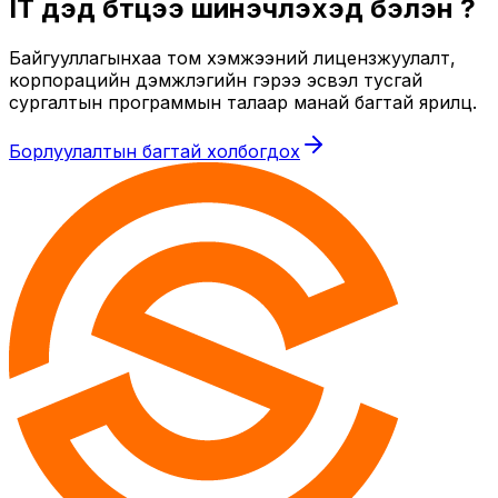
IT дэд бүтцээ шинэчлэхэд бэлэн үү?
Байгууллагынхаа том хэмжээний лицензжуулалт,
корпорацийн дэмжлэгийн гэрээ эсвэл тусгай
сургалтын программын талаар манай багтай ярилц.
Борлуулалтын багтай холбогдох