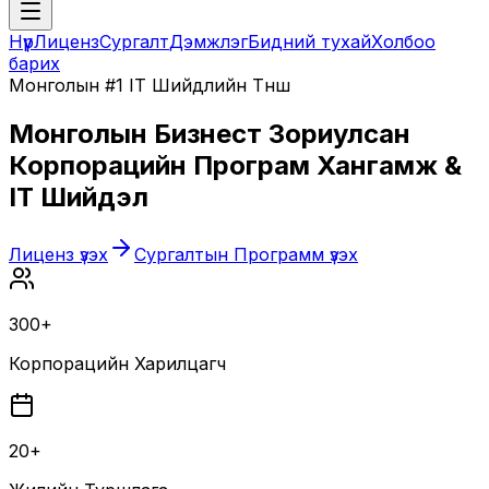
Нүүр
Лиценз
Сургалт
Дэмжлэг
Бидний тухай
Холбоо
барих
Монголын #1 IT Шийдлийн Түнш
Монголын Бизнест Зориулсан
Корпорацийн Програм Хангамж &
IT Шийдэл
Лиценз үзэх
Сургалтын Программ үзэх
300+
Корпорацийн Харилцагч
20+