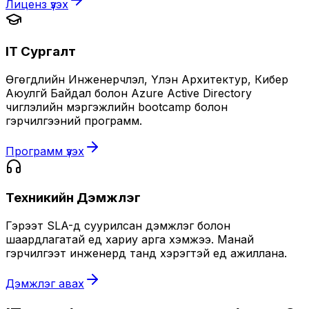
Лиценз үзэх
IT Сургалт
Өгөгдлийн Инженерчлэл, Үүлэн Архитектур, Кибер
Аюулгүй Байдал болон Azure Active Directory
чиглэлийн мэргэжлийн bootcamp болон
гэрчилгээний программ.
Программ үзэх
Техникийн Дэмжлэг
Гэрээт SLA-д суурилсан дэмжлэг болон
шаардлагатай үед хариу арга хэмжээ. Манай
гэрчилгээт инженерүүд танд хэрэгтэй үед ажиллана.
Дэмжлэг авах