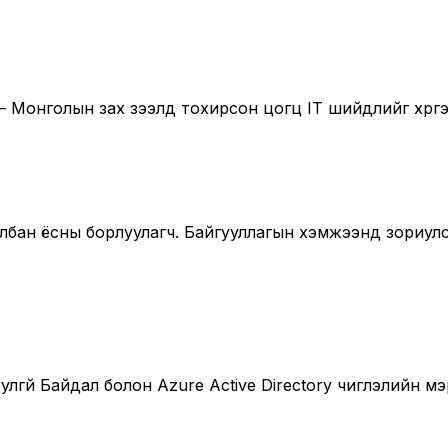
 Монголын зах зээлд тохирсон цогц IT шийдлийг хүргэ
с албан ёсны борлуулагч. Байгууллагын хэмжээнд зориу
лгүй Байдал болон Azure Active Directory чиглэлийн 