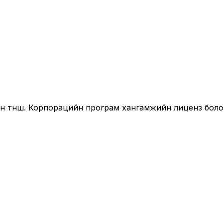
йн түнш. Корпорацийн програм хангамжийн лиценз бол