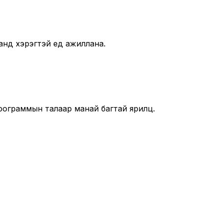
анд хэрэгтэй үед ажиллана.
рограммын талаар манай багтай ярилц.