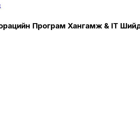
х
орацийн Програм Хангамж & IT Ший