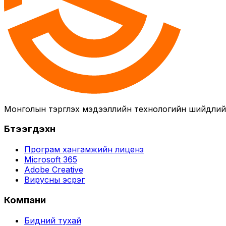
Монголын тэргүүлэх мэдээллийн технологийн шийдли
Бүтээгдэхүүн
Програм хангамжийн лиценз
Microsoft 365
Adobe Creative
Вирусны эсрэг
Компани
Бидний тухай