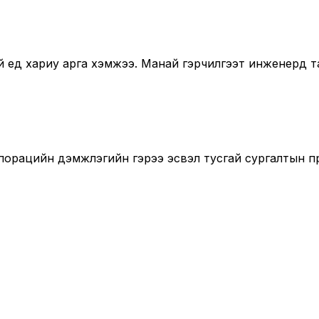
ед хариу арга хэмжээ. Манай гэрчилгээт инженерүүд т
порацийн дэмжлэгийн гэрээ эсвэл тусгай сургалтын п