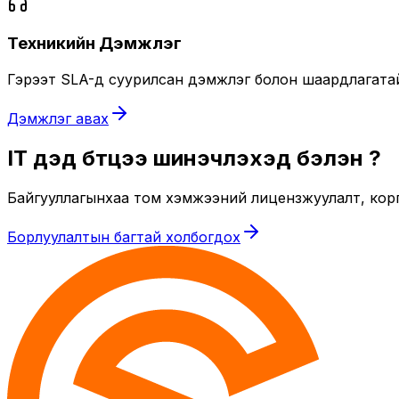
Техникийн Дэмжлэг
Гэрээт SLA-д суурилсан дэмжлэг болон шаардлагатай ү
Дэмжлэг авах
IT дэд бүтцээ шинэчлэхэд бэлэн үү?
Байгууллагынхаа том хэмжээний лицензжуулалт, кор
Борлуулалтын багтай холбогдох