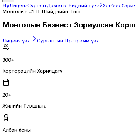
Нүүр
Лиценз
Сургалт
Дэмжлэг
Бидний тухай
Холбоо бари
Монголын #1 IT Шийдлийн Түнш
Монголын Бизнест Зориулсан
Корп
Лиценз үзэх
Сургалтын Программ үзэх
300+
Корпорацийн Харилцагч
20+
Жилийн Туршлага
Албан ёсны