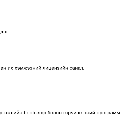
дэг.
лсан их хэмжээний лицензийн санал.
мэргэжлийн bootcamp болон гэрчилгээний программ.