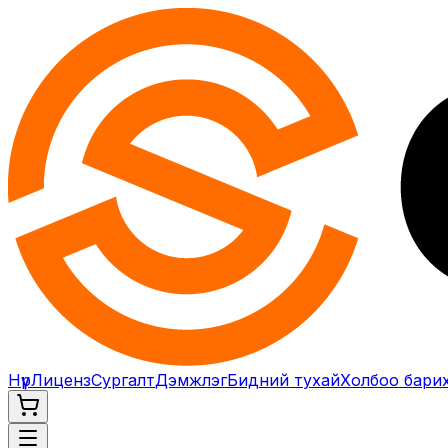
Нүүр
Лиценз
Сургалт
Дэмжлэг
Бидний тухай
Холбоо бари