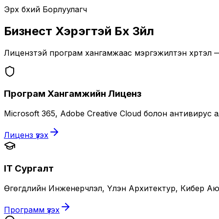
Эрх бүхий Борлуулагч
Бизнест Хэрэгтэй Бүх Зүйл
Лицензтэй програм хангамжаас мэргэжилтэн хүртэл —
Програм Хангамжийн Лиценз
Microsoft 365, Adobe Creative Cloud болон антивиру
Лиценз үзэх
IT Сургалт
Өгөгдлийн Инженерчлэл, Үүлэн Архитектур, Кибер Аюу
Программ үзэх