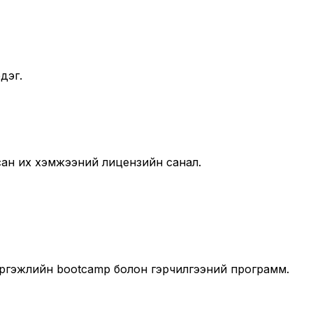
дэг.
лсан их хэмжээний лицензийн санал.
мэргэжлийн bootcamp болон гэрчилгээний программ.