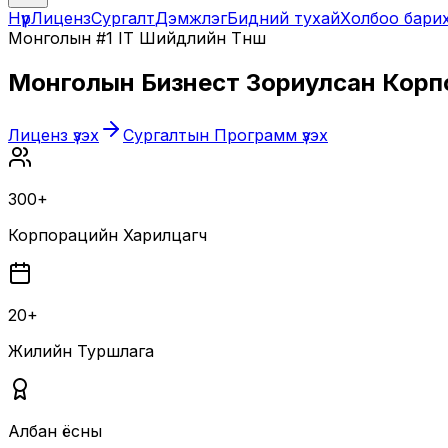
Нүүр
Лиценз
Сургалт
Дэмжлэг
Бидний тухай
Холбоо бари
Монголын #1 IT Шийдлийн Түнш
Монголын Бизнест Зориулсан
Корп
Лиценз үзэх
Сургалтын Программ үзэх
300+
Корпорацийн Харилцагч
20+
Жилийн Туршлага
Албан ёсны