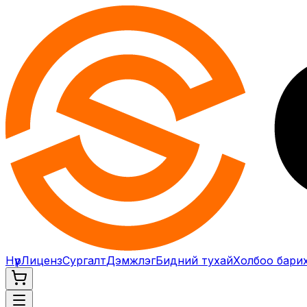
Нүүр
Лиценз
Сургалт
Дэмжлэг
Бидний тухай
Холбоо бари