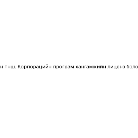
йн түнш. Корпорацийн програм хангамжийн лиценз бол