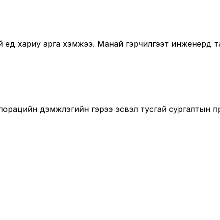
ед хариу арга хэмжээ. Манай гэрчилгээт инженерүүд т
порацийн дэмжлэгийн гэрээ эсвэл тусгай сургалтын п