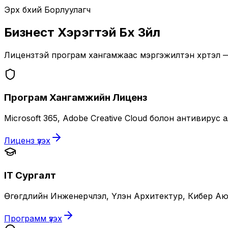
Эрх бүхий Борлуулагч
Бизнест Хэрэгтэй Бүх Зүйл
Лицензтэй програм хангамжаас мэргэжилтэн хүртэл —
Програм Хангамжийн Лиценз
Microsoft 365, Adobe Creative Cloud болон антивиру
Лиценз үзэх
IT Сургалт
Өгөгдлийн Инженерчлэл, Үүлэн Архитектур, Кибер Аюу
Программ үзэх