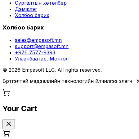
Сургалтын хөтөлбөр
Дэмжлэг
Холбоо барих
Холбоо барих
sales@empasoft.mn
support@empasoft.mn
+976 7577-9393
Улаанбаатар, Монгол
©
2026
Empasoft LLC. All rights reserved.
Бүртгэлтэй мэдээллийн технологийн үйлчилгээ үзүүлэгч 
Your Cart