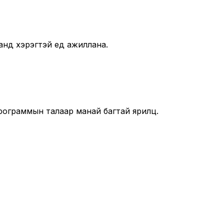
анд хэрэгтэй үед ажиллана.
рограммын талаар манай багтай ярилц.