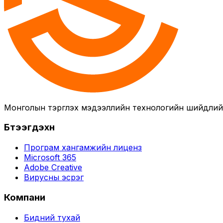
Монголын тэргүүлэх мэдээллийн технологийн шийдли
Бүтээгдэхүүн
Програм хангамжийн лиценз
Microsoft 365
Adobe Creative
Вирусны эсрэг
Компани
Бидний тухай