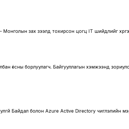
 Монголын зах зээлд тохирсон цогц IT шийдлийг хүргэ
с албан ёсны борлуулагч. Байгууллагын хэмжээнд зориу
лгүй Байдал болон Azure Active Directory чиглэлийн 