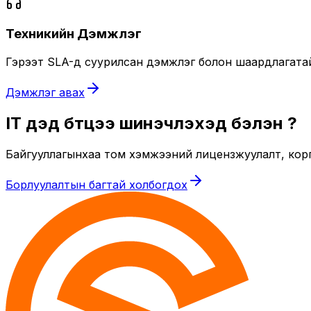
Техникийн Дэмжлэг
Гэрээт SLA-д суурилсан дэмжлэг болон шаардлагатай ү
Дэмжлэг авах
IT дэд бүтцээ шинэчлэхэд бэлэн үү?
Байгууллагынхаа том хэмжээний лицензжуулалт, кор
Борлуулалтын багтай холбогдох