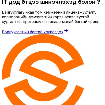
IT дэд бүтцээ шинэчлэхэд бэлэн үү?
Байгууллагынхаа том хэмжээний лицензжуулалт,
корпорацийн дэмжлэгийн гэрээ эсвэл тусгай
сургалтын программын талаар манай багтай ярилц.
Борлуулалтын багтай холбогдох