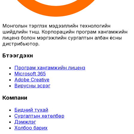
Монголын тэргүүлэх мэдээллийн технологийн
шийдлийн түнш. Корпорацийн програм хангамжийн
лиценз болон мэргэжлийн сургалтын албан ёсны
дистрибьютор.
Бүтээгдэхүүн
Програм хангамжийн лиценз
Microsoft 365
Adobe Creative
Вирусны эсрэг
Компани
Бидний тухай
Сургалтын хөтөлбөр
Дэмжлэг
Холбоо барих