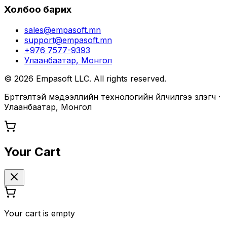
Холбоо барих
sales@empasoft.mn
support@empasoft.mn
+976 7577-9393
Улаанбаатар, Монгол
©
2026
Empasoft LLC. All rights reserved.
Бүртгэлтэй мэдээллийн технологийн үйлчилгээ үзүүлэгч ·
Улаанбаатар, Монгол
Your Cart
Your cart is empty