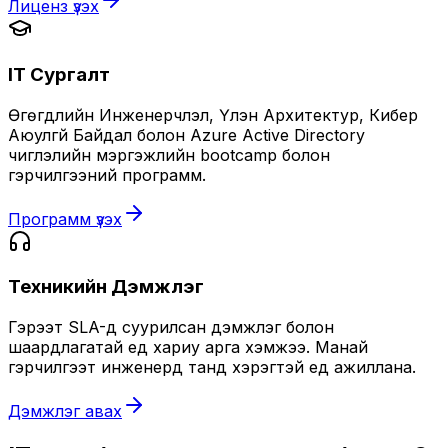
Лиценз үзэх
IT Сургалт
Өгөгдлийн Инженерчлэл, Үүлэн Архитектур, Кибер
Аюулгүй Байдал болон Azure Active Directory
чиглэлийн мэргэжлийн bootcamp болон
гэрчилгээний программ.
Программ үзэх
Техникийн Дэмжлэг
Гэрээт SLA-д суурилсан дэмжлэг болон
шаардлагатай үед хариу арга хэмжээ. Манай
гэрчилгээт инженерүүд танд хэрэгтэй үед ажиллана.
Дэмжлэг авах