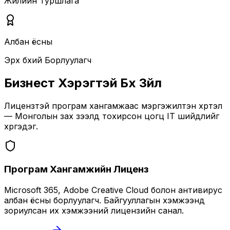
Жилийн Туршлага
Албан ёсны
Эрх бүхий Борлуулагч
Бизнест Хэрэгтэй Бүх Зүйл
Лицензтэй програм хангамжаас мэргэжилтэн хүртэл
— Монголын зах зээлд тохирсон цогц IT шийдлийг
хүргэдэг.
Програм Хангамжийн Лиценз
Microsoft 365, Adobe Creative Cloud болон антивирус
албан ёсны борлуулагч. Байгууллагын хэмжээнд
зориулсан их хэмжээний лицензийн санал.