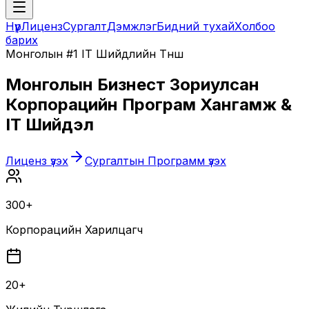
Нүүр
Лиценз
Сургалт
Дэмжлэг
Бидний тухай
Холбоо
барих
Монголын #1 IT Шийдлийн Түнш
Монголын Бизнест Зориулсан
Корпорацийн Програм Хангамж &
IT Шийдэл
Лиценз үзэх
Сургалтын Программ үзэх
300+
Корпорацийн Харилцагч
20+