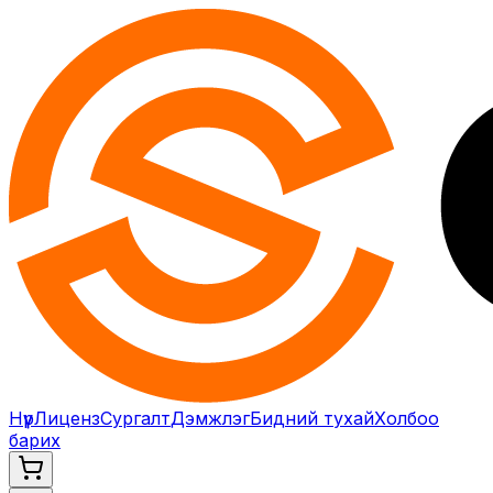
Нүүр
Лиценз
Сургалт
Дэмжлэг
Бидний тухай
Холбоо
барих