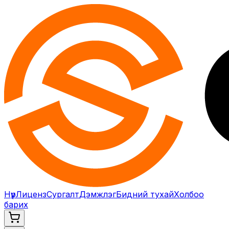
Нүүр
Лиценз
Сургалт
Дэмжлэг
Бидний тухай
Холбоо
барих