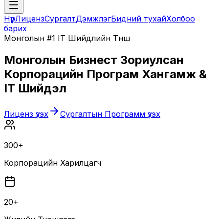
Нүүр
Лиценз
Сургалт
Дэмжлэг
Бидний тухай
Холбоо
барих
Монголын #1 IT Шийдлийн Түнш
Монголын Бизнест Зориулсан
Корпорацийн Програм Хангамж &
IT Шийдэл
Лиценз үзэх
Сургалтын Программ үзэх
300+
Корпорацийн Харилцагч
20+