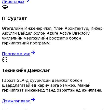
Лиценз үзэх
IT Сургалт
Өгөгдлийн Инженерчлэл, Үүлэн Архитектур, Кибер
Аюулгүй Байдал болон Azure Active Directory
чиглэлийн мэргэжлийн bootcamp болон
гэрчилгээний программ.
Программ үзэх
Техникийн Дэмжлэг
Гэрээт SLA-д суурилсан дэмжлэг болон
шаардлагатай үед хариу арга хэмжээ. Манай
гэрчилгээт инженерүүд танд хэрэгтэй үед ажиллана.
Дэмжлэг авах