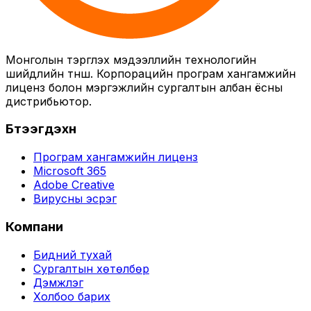
Монголын тэргүүлэх мэдээллийн технологийн
шийдлийн түнш. Корпорацийн програм хангамжийн
лиценз болон мэргэжлийн сургалтын албан ёсны
дистрибьютор.
Бүтээгдэхүүн
Програм хангамжийн лиценз
Microsoft 365
Adobe Creative
Вирусны эсрэг
Компани
Бидний тухай
Сургалтын хөтөлбөр
Дэмжлэг
Холбоо барих