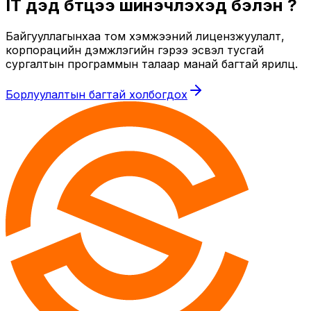
IT дэд бүтцээ шинэчлэхэд бэлэн үү?
Байгууллагынхаа том хэмжээний лицензжуулалт,
корпорацийн дэмжлэгийн гэрээ эсвэл тусгай
сургалтын программын талаар манай багтай ярилц.
Борлуулалтын багтай холбогдох