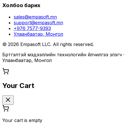
Холбоо барих
sales@empasoft.mn
support@empasoft.mn
+976 7577-9393
Улаанбаатар, Монгол
©
2026
Empasoft LLC. All rights reserved.
Бүртгэлтэй мэдээллийн технологийн үйлчилгээ үзүүлэгч ·
Улаанбаатар, Монгол
Your Cart
Your cart is empty