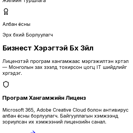
Жилийн Туршлага
Албан ёсны
Эрх бүхий Борлуулагч
Бизнест Хэрэгтэй Бүх Зүйл
Лицензтэй програм хангамжаас мэргэжилтэн хүртэл
— Монголын зах зээлд тохирсон цогц IT шийдлийг
хүргэдэг.
Програм Хангамжийн Лиценз
Microsoft 365, Adobe Creative Cloud болон антивирус
албан ёсны борлуулагч. Байгууллагын хэмжээнд
зориулсан их хэмжээний лицензийн санал.