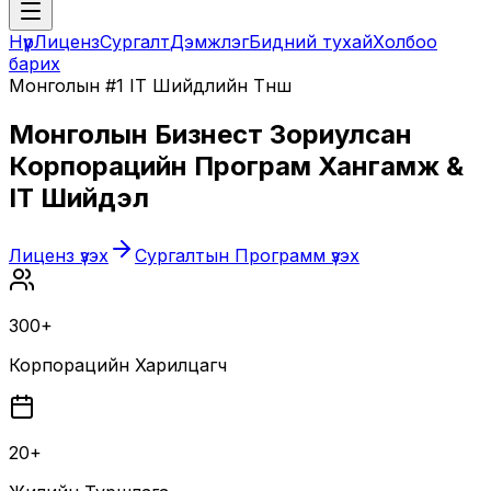
Нүүр
Лиценз
Сургалт
Дэмжлэг
Бидний тухай
Холбоо
барих
Монголын #1 IT Шийдлийн Түнш
Монголын Бизнест Зориулсан
Корпорацийн Програм Хангамж &
IT Шийдэл
Лиценз үзэх
Сургалтын Программ үзэх
300+
Корпорацийн Харилцагч
20+