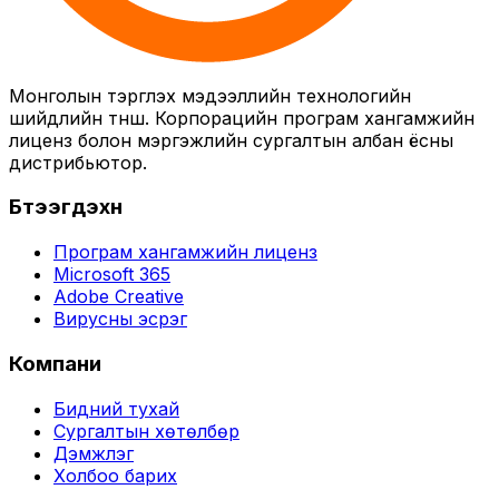
Монголын тэргүүлэх мэдээллийн технологийн
шийдлийн түнш. Корпорацийн програм хангамжийн
лиценз болон мэргэжлийн сургалтын албан ёсны
дистрибьютор.
Бүтээгдэхүүн
Програм хангамжийн лиценз
Microsoft 365
Adobe Creative
Вирусны эсрэг
Компани
Бидний тухай
Сургалтын хөтөлбөр
Дэмжлэг
Холбоо барих