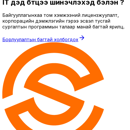
IT дэд бүтцээ шинэчлэхэд бэлэн үү?
Байгууллагынхаа том хэмжээний лицензжуулалт,
корпорацийн дэмжлэгийн гэрээ эсвэл тусгай
сургалтын программын талаар манай багтай ярилц.
Борлуулалтын багтай холбогдох