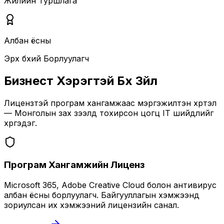
Жилийн Туршлага
Албан ёсны
Эрх бүхий Борлуулагч
Бизнест Хэрэгтэй Бүх Зүйл
Лицензтэй програм хангамжаас мэргэжилтэн хүртэл
— Монголын зах зээлд тохирсон цогц IT шийдлийг
хүргэдэг.
Програм Хангамжийн Лиценз
Microsoft 365, Adobe Creative Cloud болон антивирус
албан ёсны борлуулагч. Байгууллагын хэмжээнд
зориулсан их хэмжээний лицензийн санал.