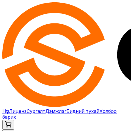
Нүүр
Лиценз
Сургалт
Дэмжлэг
Бидний тухай
Холбоо
барих