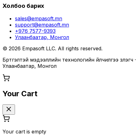
Холбоо барих
sales@empasoft.mn
support@empasoft.mn
+976 7577-9393
Улаанбаатар, Монгол
©
2026
Empasoft LLC. All rights reserved.
Бүртгэлтэй мэдээллийн технологийн үйлчилгээ үзүүлэгч ·
Улаанбаатар, Монгол
Your Cart
Your cart is empty