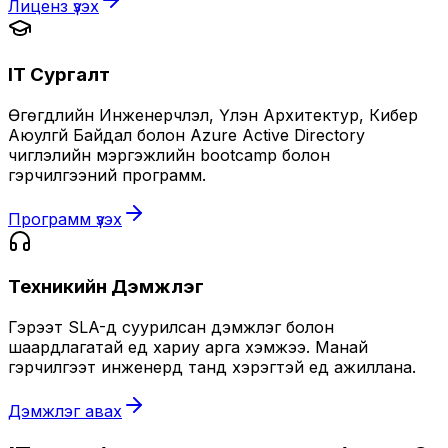
Лиценз үзэх
IT Сургалт
Өгөгдлийн Инженерчлэл, Үүлэн Архитектур, Кибер
Аюулгүй Байдал болон Azure Active Directory
чиглэлийн мэргэжлийн bootcamp болон
гэрчилгээний программ.
Программ үзэх
Техникийн Дэмжлэг
Гэрээт SLA-д суурилсан дэмжлэг болон
шаардлагатай үед хариу арга хэмжээ. Манай
гэрчилгээт инженерүүд танд хэрэгтэй үед ажиллана.
Дэмжлэг авах