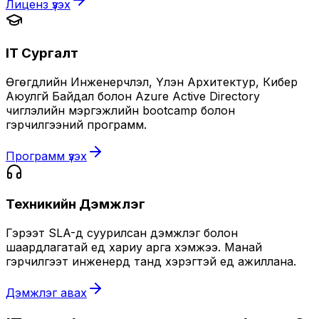
Лиценз үзэх
IT Сургалт
Өгөгдлийн Инженерчлэл, Үүлэн Архитектур, Кибер
Аюулгүй Байдал болон Azure Active Directory
чиглэлийн мэргэжлийн bootcamp болон
гэрчилгээний программ.
Программ үзэх
Техникийн Дэмжлэг
Гэрээт SLA-д суурилсан дэмжлэг болон
шаардлагатай үед хариу арга хэмжээ. Манай
гэрчилгээт инженерүүд танд хэрэгтэй үед ажиллана.
Дэмжлэг авах