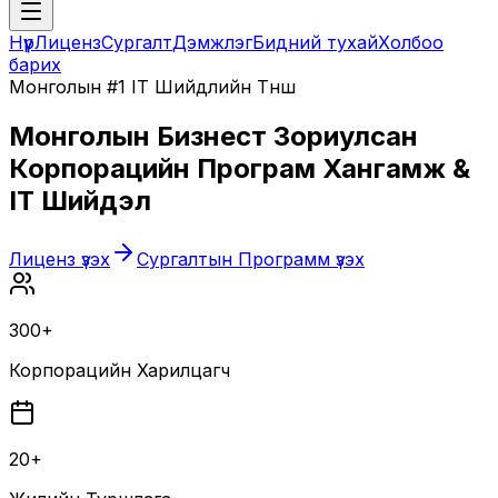
Нүүр
Лиценз
Сургалт
Дэмжлэг
Бидний тухай
Холбоо
барих
Монголын #1 IT Шийдлийн Түнш
Монголын Бизнест Зориулсан
Корпорацийн Програм Хангамж &
IT Шийдэл
Лиценз үзэх
Сургалтын Программ үзэх
300+
Корпорацийн Харилцагч
20+