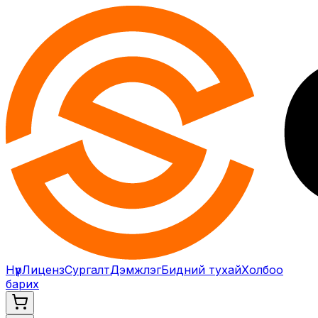
Нүүр
Лиценз
Сургалт
Дэмжлэг
Бидний тухай
Холбоо
барих