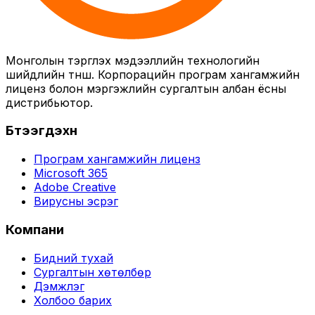
Монголын тэргүүлэх мэдээллийн технологийн
шийдлийн түнш. Корпорацийн програм хангамжийн
лиценз болон мэргэжлийн сургалтын албан ёсны
дистрибьютор.
Бүтээгдэхүүн
Програм хангамжийн лиценз
Microsoft 365
Adobe Creative
Вирусны эсрэг
Компани
Бидний тухай
Сургалтын хөтөлбөр
Дэмжлэг
Холбоо барих