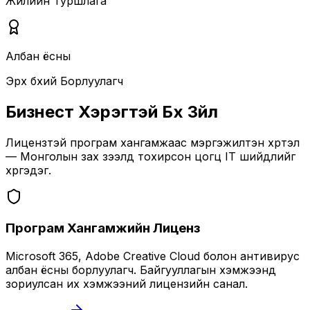
Жилийн Туршлага
Албан ёсны
Эрх бүхий Борлуулагч
Бизнест Хэрэгтэй Бүх Зүйл
Лицензтэй програм хангамжаас мэргэжилтэн хүртэл
— Монголын зах зээлд тохирсон цогц IT шийдлийг
хүргэдэг.
Програм Хангамжийн Лиценз
Microsoft 365, Adobe Creative Cloud болон антивирус
албан ёсны борлуулагч. Байгууллагын хэмжээнд
зориулсан их хэмжээний лицензийн санал.