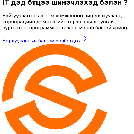
IT дэд бүтцээ шинэчлэхэд бэлэн үү?
Байгууллагынхаа том хэмжээний лицензжуулалт,
корпорацийн дэмжлэгийн гэрээ эсвэл тусгай
сургалтын программын талаар манай багтай ярилц.
Борлуулалтын багтай холбогдох