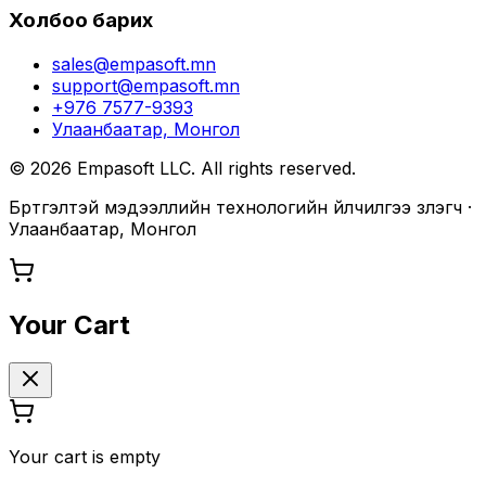
Холбоо барих
sales@empasoft.mn
support@empasoft.mn
+976 7577-9393
Улаанбаатар, Монгол
©
2026
Empasoft LLC. All rights reserved.
Бүртгэлтэй мэдээллийн технологийн үйлчилгээ үзүүлэгч ·
Улаанбаатар, Монгол
Your Cart
Your cart is empty