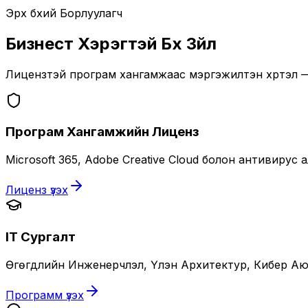
Эрх бүхий Борлуулагч
Бизнест Хэрэгтэй Бүх Зүйл
Лицензтэй програм хангамжаас мэргэжилтэн хүртэл —
Програм Хангамжийн Лиценз
Microsoft 365, Adobe Creative Cloud болон антивиру
Лиценз үзэх
IT Сургалт
Өгөгдлийн Инженерчлэл, Үүлэн Архитектур, Кибер Аюу
Программ үзэх