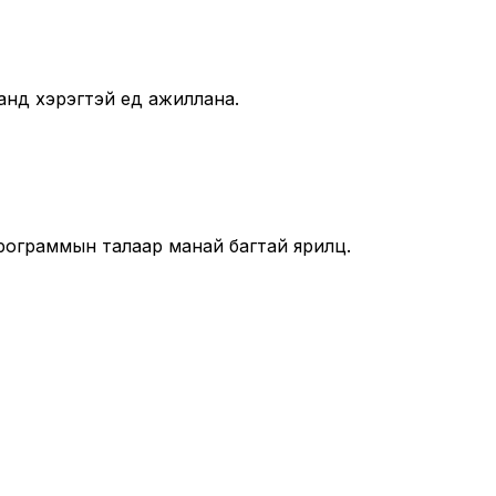
анд хэрэгтэй үед ажиллана.
рограммын талаар манай багтай ярилц.