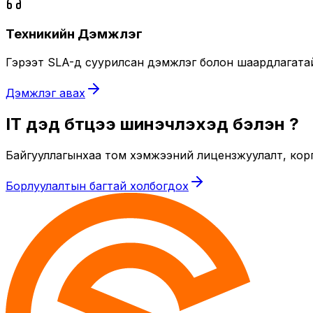
Техникийн Дэмжлэг
Гэрээт SLA-д суурилсан дэмжлэг болон шаардлагатай ү
Дэмжлэг авах
IT дэд бүтцээ шинэчлэхэд бэлэн үү?
Байгууллагынхаа том хэмжээний лицензжуулалт, кор
Борлуулалтын багтай холбогдох