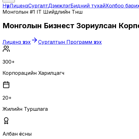
Нүүр
Лиценз
Сургалт
Дэмжлэг
Бидний тухай
Холбоо бари
Монголын #1 IT Шийдлийн Түнш
Монголын Бизнест Зориулсан
Корп
Лиценз үзэх
Сургалтын Программ үзэх
300+
Корпорацийн Харилцагч
20+
Жилийн Туршлага
Албан ёсны