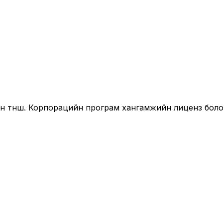
йн түнш. Корпорацийн програм хангамжийн лиценз бол