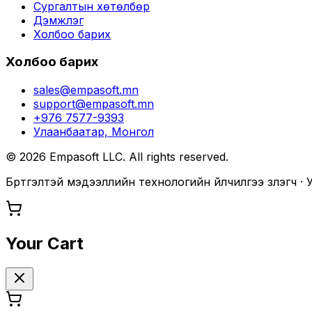
Сургалтын хөтөлбөр
Дэмжлэг
Холбоо барих
Холбоо барих
sales@empasoft.mn
support@empasoft.mn
+976 7577-9393
Улаанбаатар, Монгол
©
2026
Empasoft LLC. All rights reserved.
Бүртгэлтэй мэдээллийн технологийн үйлчилгээ үзүүлэгч 
Your Cart