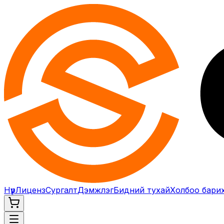
Нүүр
Лиценз
Сургалт
Дэмжлэг
Бидний тухай
Холбоо бари