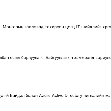
 Монголын зах зээлд тохирсон цогц IT шийдлийг хүргэ
с албан ёсны борлуулагч. Байгууллагын хэмжээнд зориу
лгүй Байдал болон Azure Active Directory чиглэлийн 