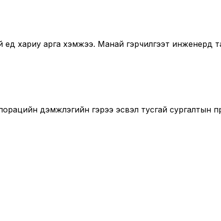
ед хариу арга хэмжээ. Манай гэрчилгээт инженерүүд т
порацийн дэмжлэгийн гэрээ эсвэл тусгай сургалтын п