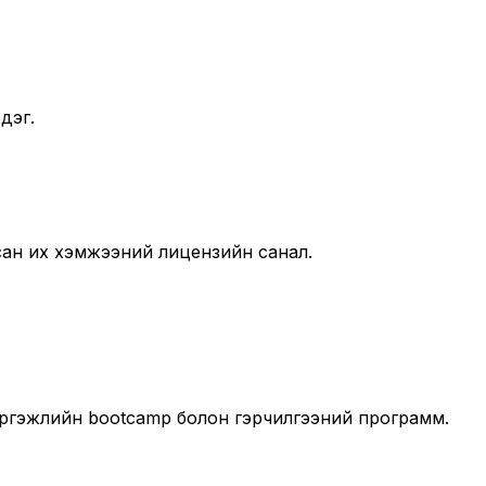
дэг.
лсан их хэмжээний лицензийн санал.
мэргэжлийн bootcamp болон гэрчилгээний программ.