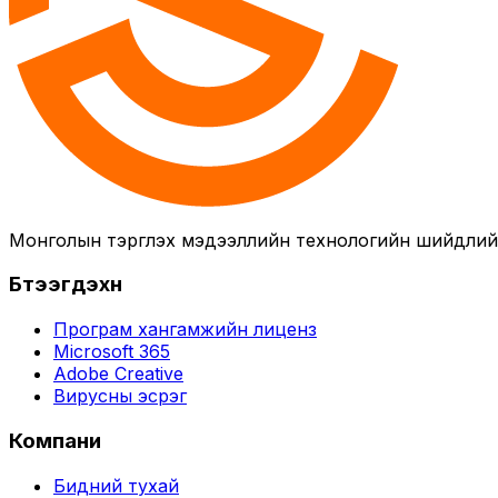
Монголын тэргүүлэх мэдээллийн технологийн шийдли
Бүтээгдэхүүн
Програм хангамжийн лиценз
Microsoft 365
Adobe Creative
Вирусны эсрэг
Компани
Бидний тухай