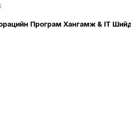
х
орацийн Програм Хангамж & IT Ший