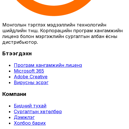
Монголын тэргүүлэх мэдээллийн технологийн
шийдлийн түнш. Корпорацийн програм хангамжийн
лиценз болон мэргэжлийн сургалтын албан ёсны
дистрибьютор.
Бүтээгдэхүүн
Програм хангамжийн лиценз
Microsoft 365
Adobe Creative
Вирусны эсрэг
Компани
Бидний тухай
Сургалтын хөтөлбөр
Дэмжлэг
Холбоо барих