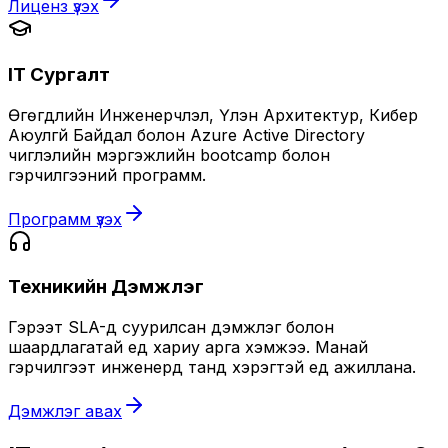
Лиценз үзэх
IT Сургалт
Өгөгдлийн Инженерчлэл, Үүлэн Архитектур, Кибер
Аюулгүй Байдал болон Azure Active Directory
чиглэлийн мэргэжлийн bootcamp болон
гэрчилгээний программ.
Программ үзэх
Техникийн Дэмжлэг
Гэрээт SLA-д суурилсан дэмжлэг болон
шаардлагатай үед хариу арга хэмжээ. Манай
гэрчилгээт инженерүүд танд хэрэгтэй үед ажиллана.
Дэмжлэг авах