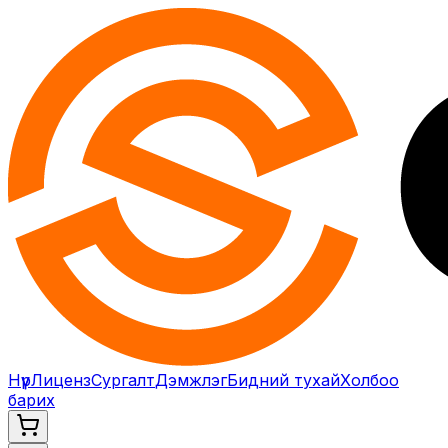
Нүүр
Лиценз
Сургалт
Дэмжлэг
Бидний тухай
Холбоо
барих