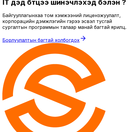
IT дэд бүтцээ шинэчлэхэд бэлэн үү?
Байгууллагынхаа том хэмжээний лицензжуулалт,
корпорацийн дэмжлэгийн гэрээ эсвэл тусгай
сургалтын программын талаар манай багтай ярилц.
Борлуулалтын багтай холбогдох