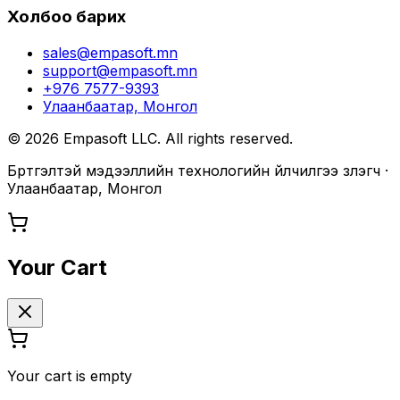
Холбоо барих
sales@empasoft.mn
support@empasoft.mn
+976 7577-9393
Улаанбаатар, Монгол
©
2026
Empasoft LLC. All rights reserved.
Бүртгэлтэй мэдээллийн технологийн үйлчилгээ үзүүлэгч ·
Улаанбаатар, Монгол
Your Cart
Your cart is empty