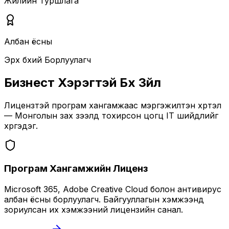
Жилийн Туршлага
Албан ёсны
Эрх бүхий Борлуулагч
Бизнест Хэрэгтэй Бүх Зүйл
Лицензтэй програм хангамжаас мэргэжилтэн хүртэл
— Монголын зах зээлд тохирсон цогц IT шийдлийг
хүргэдэг.
Програм Хангамжийн Лиценз
Microsoft 365, Adobe Creative Cloud болон антивирус
албан ёсны борлуулагч. Байгууллагын хэмжээнд
зориулсан их хэмжээний лицензийн санал.