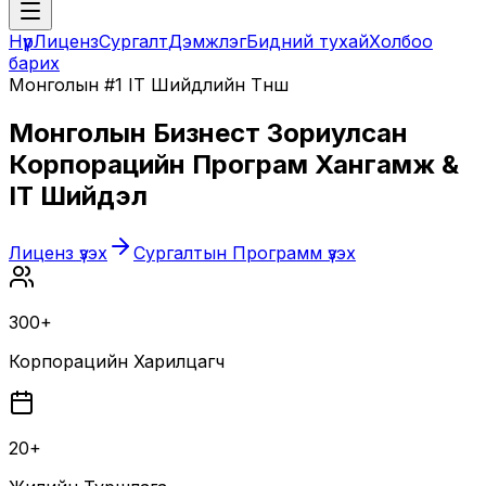
Нүүр
Лиценз
Сургалт
Дэмжлэг
Бидний тухай
Холбоо
барих
Монголын #1 IT Шийдлийн Түнш
Монголын Бизнест Зориулсан
Корпорацийн Програм Хангамж &
IT Шийдэл
Лиценз үзэх
Сургалтын Программ үзэх
300+
Корпорацийн Харилцагч
20+