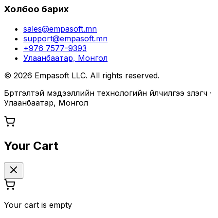
Холбоо барих
sales@empasoft.mn
support@empasoft.mn
+976 7577-9393
Улаанбаатар, Монгол
©
2026
Empasoft LLC. All rights reserved.
Бүртгэлтэй мэдээллийн технологийн үйлчилгээ үзүүлэгч ·
Улаанбаатар, Монгол
Your Cart
Your cart is empty