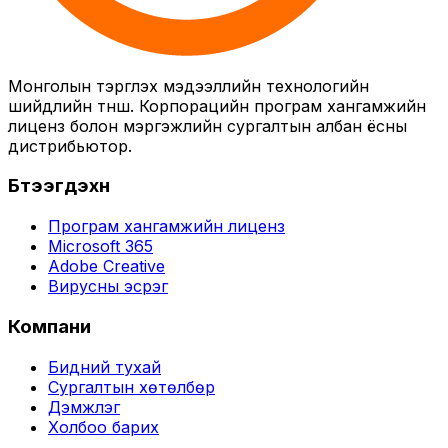
Монголын тэргүүлэх мэдээллийн технологийн
шийдлийн түнш. Корпорацийн програм хангамжийн
лиценз болон мэргэжлийн сургалтын албан ёсны
дистрибьютор.
Бүтээгдэхүүн
Програм хангамжийн лиценз
Microsoft 365
Adobe Creative
Вирусны эсрэг
Компани
Бидний тухай
Сургалтын хөтөлбөр
Дэмжлэг
Холбоо барих