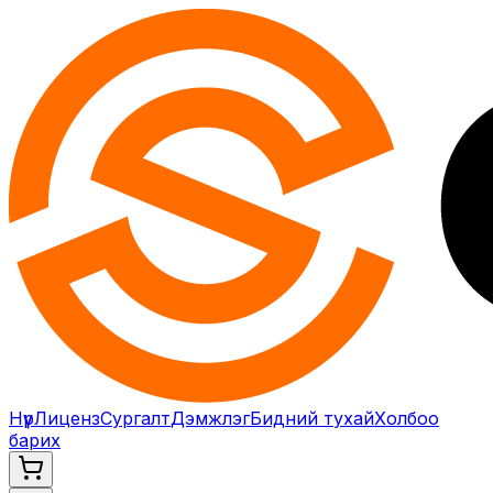
Нүүр
Лиценз
Сургалт
Дэмжлэг
Бидний тухай
Холбоо
барих