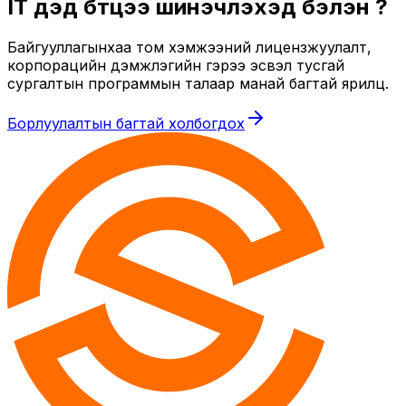
IT дэд бүтцээ шинэчлэхэд бэлэн үү?
Байгууллагынхаа том хэмжээний лицензжуулалт,
корпорацийн дэмжлэгийн гэрээ эсвэл тусгай
сургалтын программын талаар манай багтай ярилц.
Борлуулалтын багтай холбогдох