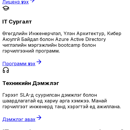
Лиценз үзэх
IT Сургалт
Өгөгдлийн Инженерчлэл, Үүлэн Архитектур, Кибер
Аюулгүй Байдал болон Azure Active Directory
чиглэлийн мэргэжлийн bootcamp болон
гэрчилгээний программ.
Программ үзэх
Техникийн Дэмжлэг
Гэрээт SLA-д суурилсан дэмжлэг болон
шаардлагатай үед хариу арга хэмжээ. Манай
гэрчилгээт инженерүүд танд хэрэгтэй үед ажиллана.
Дэмжлэг авах