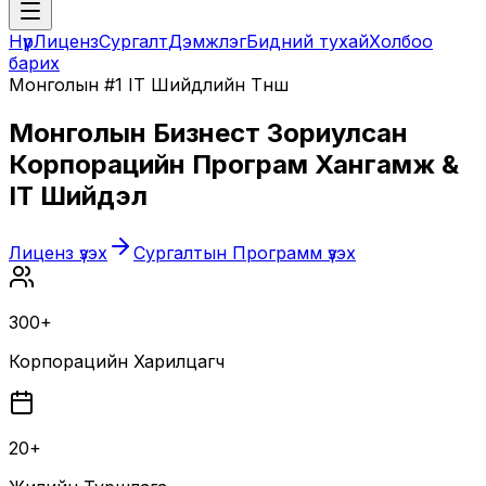
Нүүр
Лиценз
Сургалт
Дэмжлэг
Бидний тухай
Холбоо
барих
Монголын #1 IT Шийдлийн Түнш
Монголын Бизнест Зориулсан
Корпорацийн Програм Хангамж &
IT Шийдэл
Лиценз үзэх
Сургалтын Программ үзэх
300+
Корпорацийн Харилцагч
20+