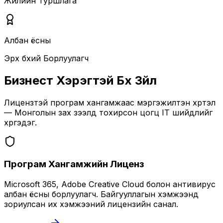
Жилийн Туршлага
Албан ёсны
Эрх бүхий Борлуулагч
Бизнест Хэрэгтэй Бүх Зүйл
Лицензтэй програм хангамжаас мэргэжилтэн хүртэл
— Монголын зах зээлд тохирсон цогц IT шийдлийг
хүргэдэг.
Програм Хангамжийн Лиценз
Microsoft 365, Adobe Creative Cloud болон антивирус
албан ёсны борлуулагч. Байгууллагын хэмжээнд
зориулсан их хэмжээний лицензийн санал.