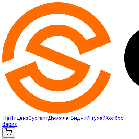
Нүүр
Лиценз
Сургалт
Дэмжлэг
Бидний тухай
Холбоо
барих