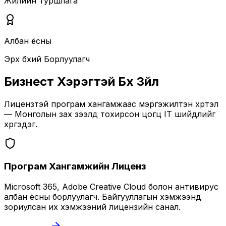
Жилийн Туршлага
Албан ёсны
Эрх бүхий Борлуулагч
Бизнест Хэрэгтэй Бүх Зүйл
Лицензтэй програм хангамжаас мэргэжилтэн хүртэл
— Монголын зах зээлд тохирсон цогц IT шийдлийг
хүргэдэг.
Програм Хангамжийн Лиценз
Microsoft 365, Adobe Creative Cloud болон антивирус
албан ёсны борлуулагч. Байгууллагын хэмжээнд
зориулсан их хэмжээний лицензийн санал.