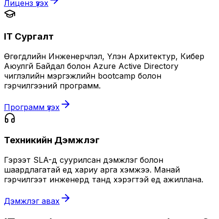
Лиценз үзэх
IT Сургалт
Өгөгдлийн Инженерчлэл, Үүлэн Архитектур, Кибер
Аюулгүй Байдал болон Azure Active Directory
чиглэлийн мэргэжлийн bootcamp болон
гэрчилгээний программ.
Программ үзэх
Техникийн Дэмжлэг
Гэрээт SLA-д суурилсан дэмжлэг болон
шаардлагатай үед хариу арга хэмжээ. Манай
гэрчилгээт инженерүүд танд хэрэгтэй үед ажиллана.
Дэмжлэг авах