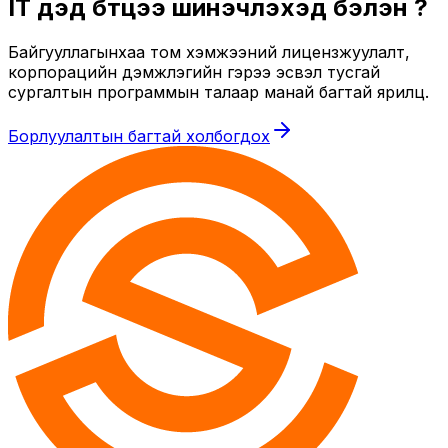
IT дэд бүтцээ шинэчлэхэд бэлэн үү?
Байгууллагынхаа том хэмжээний лицензжуулалт,
корпорацийн дэмжлэгийн гэрээ эсвэл тусгай
сургалтын программын талаар манай багтай ярилц.
Борлуулалтын багтай холбогдох