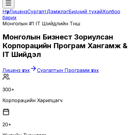
Нүүр
Лиценз
Сургалт
Дэмжлэг
Бидний тухай
Холбоо
барих
Монголын #1 IT Шийдлийн Түнш
Монголын Бизнест Зориулсан
Корпорацийн Програм Хангамж &
IT Шийдэл
Лиценз үзэх
Сургалтын Программ үзэх
300+
Корпорацийн Харилцагч
20+