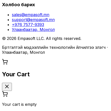
Холбоо барих
sales@empasoft.mn
support@empasoft.mn
+976 7577-9393
Улаанбаатар, Монгол
©
2026
Empasoft LLC. All rights reserved.
Бүртгэлтэй мэдээллийн технологийн үйлчилгээ үзүүлэгч ·
Улаанбаатар, Монгол
Your Cart
Your cart is empty