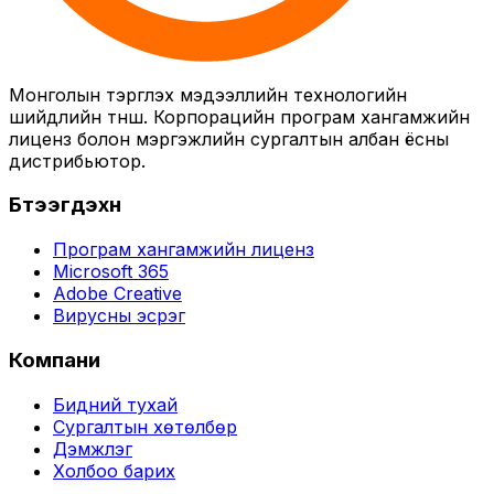
Монголын тэргүүлэх мэдээллийн технологийн
шийдлийн түнш. Корпорацийн програм хангамжийн
лиценз болон мэргэжлийн сургалтын албан ёсны
дистрибьютор.
Бүтээгдэхүүн
Програм хангамжийн лиценз
Microsoft 365
Adobe Creative
Вирусны эсрэг
Компани
Бидний тухай
Сургалтын хөтөлбөр
Дэмжлэг
Холбоо барих