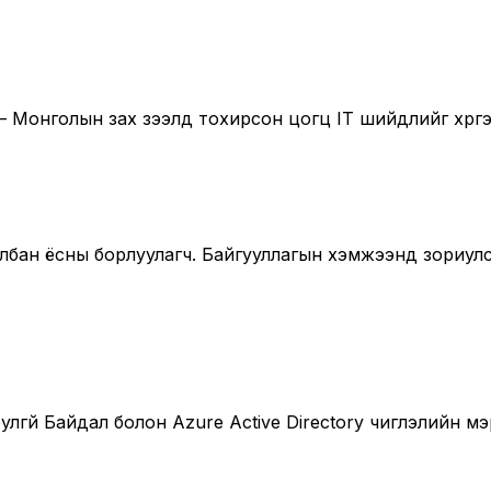
 Монголын зах зээлд тохирсон цогц IT шийдлийг хүргэ
с албан ёсны борлуулагч. Байгууллагын хэмжээнд зориу
лгүй Байдал болон Azure Active Directory чиглэлийн 