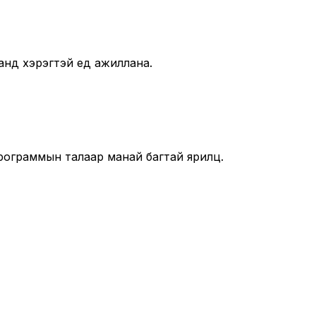
анд хэрэгтэй үед ажиллана.
рограммын талаар манай багтай ярилц.