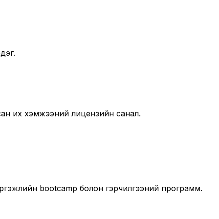
дэг.
лсан их хэмжээний лицензийн санал.
мэргэжлийн bootcamp болон гэрчилгээний программ.