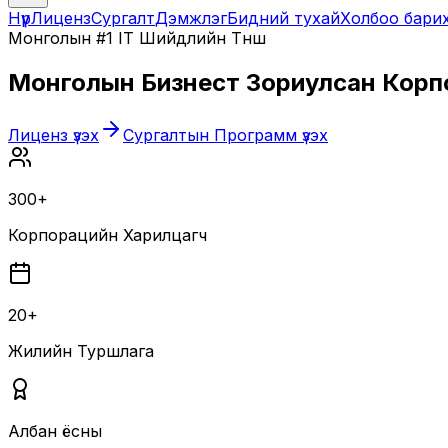
Нүүр
Лиценз
Сургалт
Дэмжлэг
Бидний тухай
Холбоо бари
Монголын #1 IT Шийдлийн Түнш
Монголын Бизнест Зориулсан
Корп
Лиценз үзэх
Сургалтын Программ үзэх
300+
Корпорацийн Харилцагч
20+
Жилийн Туршлага
Албан ёсны