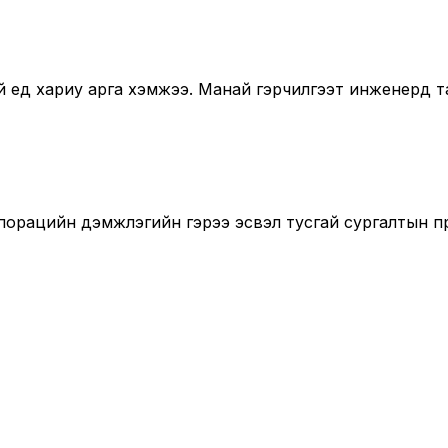
ед хариу арга хэмжээ. Манай гэрчилгээт инженерүүд т
порацийн дэмжлэгийн гэрээ эсвэл тусгай сургалтын п