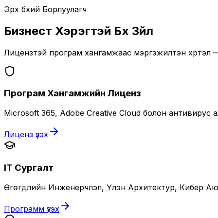
Эрх бүхий Борлуулагч
Бизнест Хэрэгтэй Бүх Зүйл
Лицензтэй програм хангамжаас мэргэжилтэн хүртэл —
Програм Хангамжийн Лиценз
Microsoft 365, Adobe Creative Cloud болон антивиру
Лиценз үзэх
IT Сургалт
Өгөгдлийн Инженерчлэл, Үүлэн Архитектур, Кибер Аюу
Программ үзэх