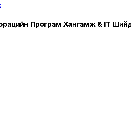
х
орацийн Програм Хангамж & IT Ший