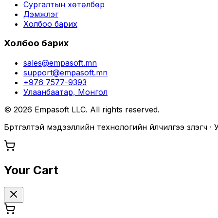
Сургалтын хөтөлбөр
Дэмжлэг
Холбоо барих
Холбоо барих
sales@empasoft.mn
support@empasoft.mn
+976 7577-9393
Улаанбаатар, Монгол
©
2026
Empasoft LLC. All rights reserved.
Бүртгэлтэй мэдээллийн технологийн үйлчилгээ үзүүлэгч 
Your Cart