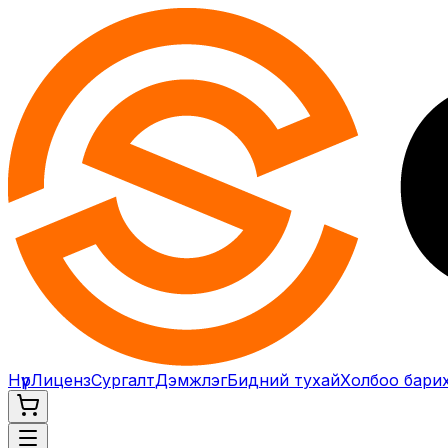
Нүүр
Лиценз
Сургалт
Дэмжлэг
Бидний тухай
Холбоо бари