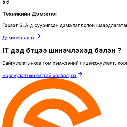
Техникийн Дэмжлэг
Гэрээт SLA-д суурилсан дэмжлэг болон шаардлагатай ү
Дэмжлэг авах
IT дэд бүтцээ шинэчлэхэд бэлэн үү?
Байгууллагынхаа том хэмжээний лицензжуулалт, кор
Борлуулалтын багтай холбогдох