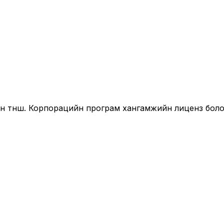
йн түнш. Корпорацийн програм хангамжийн лиценз бол