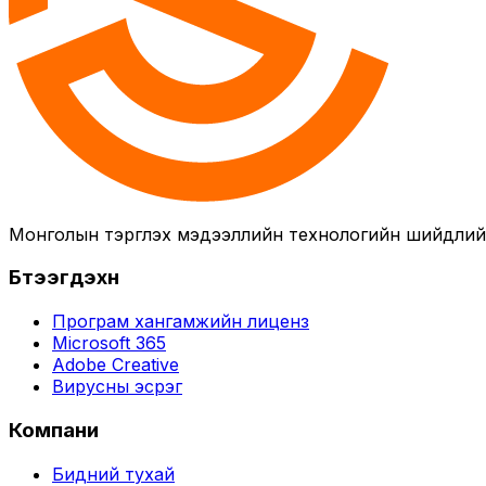
Монголын тэргүүлэх мэдээллийн технологийн шийдли
Бүтээгдэхүүн
Програм хангамжийн лиценз
Microsoft 365
Adobe Creative
Вирусны эсрэг
Компани
Бидний тухай